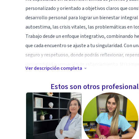
personalizado y orientado a objetivos claros que cons
desarrollo personal para lograr un bienestar integral
autoestima, las crisis vitales, las problemáticas en lo
Trabajo desde un enfoque integrativo, combinando he
que cada encuentro se ajuste a tu singularidad. Con un
seguro y respetuoso, donde podrás reflexionar, repen
incomodidad o sensación de estancamiento. Mi compr
Ver descripción completa
promover cambios significativos y sostenibles en tu v
Creo profundamente que el autoconocimiento es la cl
Estos son otros profesiona
fortalecer la relación con vos mismo.
Si sentís que esta propuesta es para vos, te invito a
gestionar el reintegro ante obras sociales o prepagas.
Especialidad
Trabajo con modalidad online, así que podes contarte 