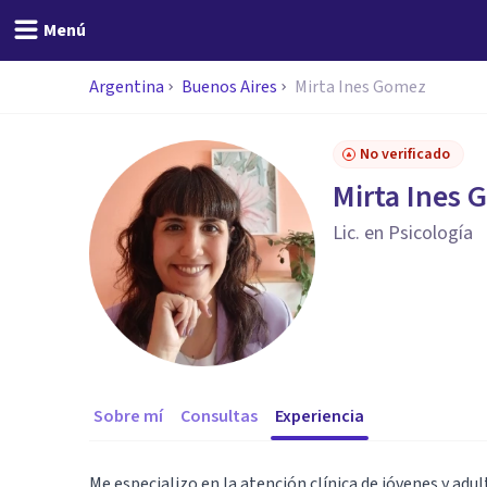
Menú
Argentina
Buenos Aires
Mirta Ines Gomez
No verificado
Mirta Ines
Lic. en Psicología
Sobre mí
Consultas
Experiencia
Me especializo en la atención clínica de jóvenes y adu