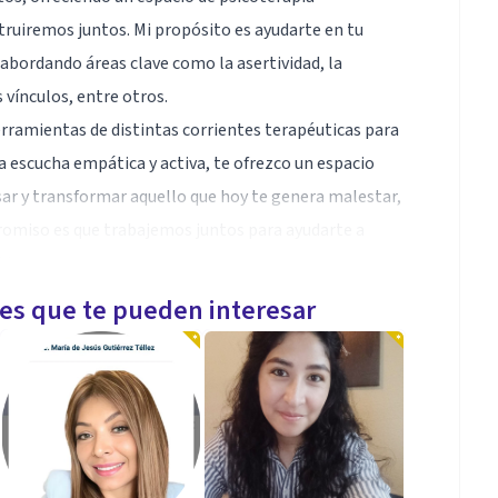
truiremos juntos. Mi propósito es ayudarte en tu
 abordando áreas clave como la asertividad, la
s vínculos, entre otros.
rramientas de distintas corrientes terapéuticas para
a escucha empática y activa, te ofrezco un espacio
sar y transformar aquello que hoy te genera malestar,
omiso es que trabajemos juntos para ayudarte a
ida.
ave para tomar decisiones más conscientes y
les que te pueden interesar
 contactarme. Entrego factura para quienes deseen
 No atiendo adicciones ni casos judicializados.
desde cualquier lugar del mundo en el que estés.