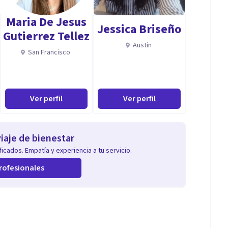
Maria De Jesus
Jessica Briseño
os.
Gutierrez Tellez
 diversos factores, entre los cuales se destacan: el
Austin
San Francisco
 establecen, el proceso singular de cada persona,
Ver perfil
Ver perfil
n Flores de Bach, integrando mente, cuerpo y
posible, y estoy aquí para apoyarte en cada paso.
iaje de bienestar
icados. Empatía y experiencia a tu servicio.
rofesionales