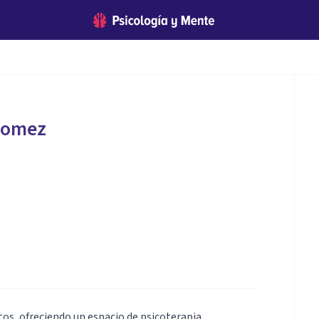
 Gomez
ltos, ofreciendo un espacio de psicoterapia