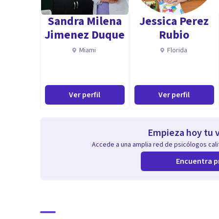
Sandra Milena
Jessica Perez
Cada sesión tiene una duración promedio de 50 minut
Jimenez Duque
Rubio
La duración de un tratamiento es variable y depende de
Miami
Florida
motivo de consulta, los objetivos terapéuticos que se
entre otros.
Aptitudes
Ver perfil
Ver perfil
Además, si lo deseas, puedo acompañar tu proceso co
emociones en un abordaje más completo. El cambio es 
Empieza hoy tu v
Accede a una amplia red de psicólogos calif
Encuentra p