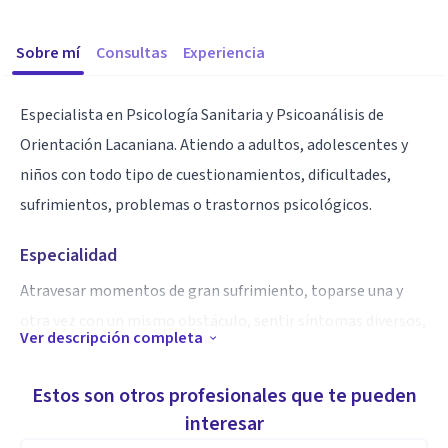
Sobre mí
Consultas
Experiencia
Especialista en Psicología Sanitaria y Psicoanálisis de
Orientación Lacaniana. Atiendo a adultos, adolescentes y
niños con todo tipo de cuestionamientos, dificultades,
sufrimientos, problemas o trastornos psicológicos.
Especialidad
Atravesar momentos de gran sufrimiento, toparse una y
otra vez con un mismo obstáculo, sentir síntomas diversos,
Ver descripción completa
a veces inexplicables, o simplemente no saber cómo seguir
adelante son situaciones que pueden aparecer en cualquier
Estos son otros profesionales que te pueden
momento de la vida y merecen ser tomadas como una señal
interesar
para buscar un cambio. En estos casos, el psicólogo se