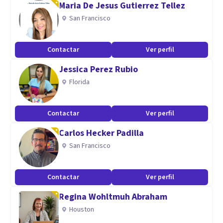
Maria De Jesus Gutierrez Tellez
San Francisco
Aptitudes
con el tiempo hemos podido incrementar nuestra actitud
Contactar
Ver perfil
positiva para la resolucion del problema comprendiendo la
Jessica Perez Rubio
diversidad contextual y el incremento de la comunicacion
Florida
asertiva, la perseverancia, resiliencia y creatividad
aportando a nuestros consultantes resultados exitosos
para su tratamiento psicologico.
Contactar
Ver perfil
Carlos Hecker Padilla
San Francisco
Contactar
Ver perfil
Regina Wohltmuh Abraham
Houston