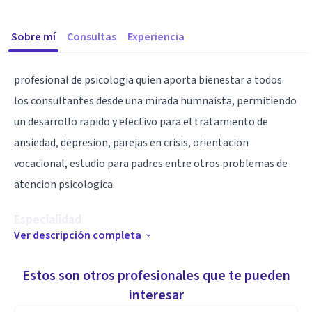
Sobre mí
Consultas
Experiencia
profesional de psicologia quien aporta bienestar a todos
los consultantes desde una mirada humnaista, permitiendo
un desarrollo rapido y efectivo para el tratamiento de
ansiedad, depresion, parejas en crisis, orientacion
vocacional, estudio para padres entre otros problemas de
atencion psicologica.
Especialidad
Ver descripción completa
somos altamente competitivos estamos en constante
busqueda del coocimiento para cada caso en particular,
Estos son otros profesionales que te pueden
tratamos a cada consultante de una manera unica y
interesar
especial como es cada ser humano.