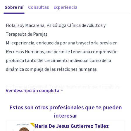
Sobre mí
Consultas
Experiencia
Hola, soy Macarena, Psicóloga Clínica de Adultos y
Terapeuta de Parejas.
Mi experiencia, enriquecida por una trayectoria previa en
Recursos Humanos, me permite tener una comprensión
profunda tanto del crecimiento individual como de la
dinámica compleja de las relaciones humanas.
En Terapia Individual: Trabajo desde el enfoque Cognitivo-
Ver descripción completa
Conductual (TCC) y la práctica de Mindfulness. Esto permite
a mis pacientes identificar y modificar patrones de
Estos son otros profesionales que te pueden
pensamiento y conducta limitantes, mientras desarrollan
interesar
habilidades de regulación emocional y presencia plena.
Maria De Jesus Gutierrez Tellez