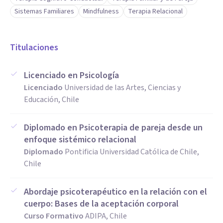
distanciamiento.
Sistemas Familiares
Mindfulness
Terapia Relacional
Matrimonios y Prematrimonios para establecer bases de
comunicación sólidas.
Conflictos Familiares que afectan la dinámica del hogar y
Titulaciones
las relaciones entre sus miembros.
Licenciado en Psicología
Mi compromiso es guiarte en el camino hacia un mayor
Licenciado
Universidad de las Artes, Ciencias y
equilibrio individual y relaciones más plenas. Te invito a
Educación, Chile
agendar una primera sesión.
Diplomado en Psicoterapia de pareja desde un
Aptitudes
enfoque sistémico relacional
Mi práctica se enfoca en la calidad de la conexión humana
Diplomado
Pontificia Universidad Católica de Chile,
para un acompañamiento único y efectivo.
Chile
Escucha Activa Profunda: Comprendo el significado
Abordaje psicoterapéutico en la relación con el
subyacente y los patrones de sus desafíos, captando lo que
cuerpo: Bases de la aceptación corporal
no se dice para una intervención precisa.
Curso Formativo
ADIPA, Chile
Empatía y Espacio sin Juicio: Ofrezco una presencia genuina