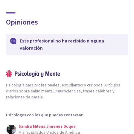
(TCC), consciente (Mindfulness) y relacional (Sistémica).
Soy una terapeuta cualificada y una compañera de ruta
dedicada a crear un espacio de transformación, conexión y
Opiniones
crecimiento sostenible.
Este profesional no ha recibido ninguna
valoración
Psicología para profesionales, estudiantes y curiosos. Artículos
diarios sobre salud mental, neurociencias, frases célebres y
relaciones de pareja.
Psicólogos con los que puedes contactar
Sandra Milena Jimenez Duque
Miami, Estados Unidos de América