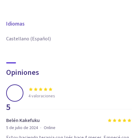
Idiomas
Castellano (Español)
Opiniones
4
valoraciones
5
Belén Kakefuku
·
5 de julio de 2024
Online
Estoy haciendo terapia con Inés hace 4 meses. Empecé con