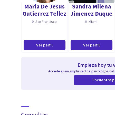
Maria De Jesus
Sandra Milena
Gutierrez Tellez
Jimenez Duque
San Francisco
Miami
Ver perfil
Ver perfil
Empieza hoy tu v
Accede a una amplia red de psicólogos calif
Encuentra p
Consultas