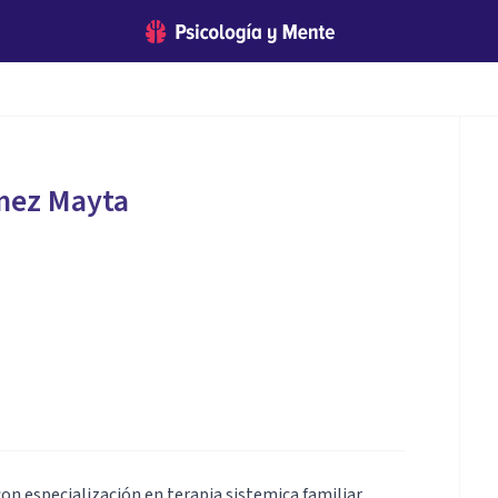
mez Mayta
on especialización en terapia sistemica familiar.