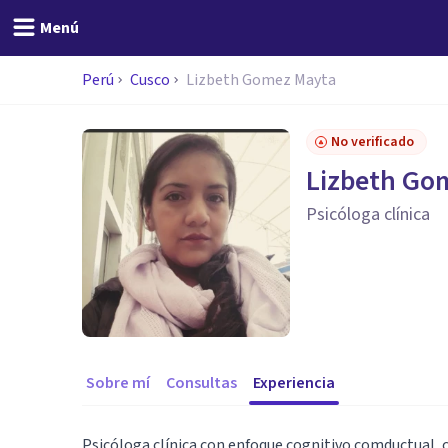
Menú
Perú
Cusco
Lizbeth Gomez Mayta
No verificado
Lizbeth Go
Psicóloga clínica
Sobre mí
Consultas
Experiencia
Psicóloga clínica con enfoque cognitivo comductual, c