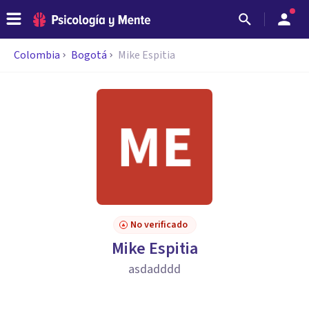
Colombia
Bogotá
Mike Espitia
No verificado
Mike Espitia
asdadddd