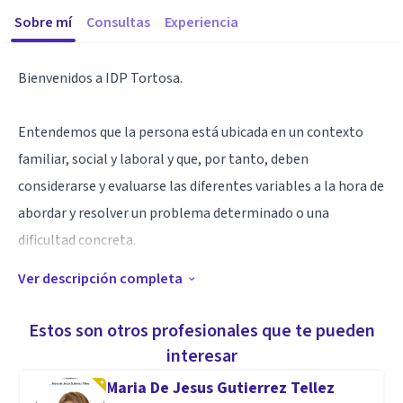
Sobre mí
Consultas
Experiencia
Bienvenidos a IDP Tortosa.
Entendemos que la persona está ubicada en un contexto
familiar, social y laboral y que, por tanto, deben
considerarse y evaluarse las diferentes variables a la hora de
abordar y resolver un problema determinado o una
dificultad concreta.
Ver descripción completa
Nuestra intervención no puede ser sólo la estricta de los
problemas psicológicos, sino que también debe
Estos son otros profesionales que te pueden
comprender los trastornos psicosomáticos, disfunciones
interesar
sociales y adaptativas, problemáticas que se manifiesten en
Maria De Jesus Gutierrez Tellez
el mundo escolar y que influyen en la conducta, la