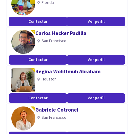
Florida
(Chamanismo) y Física Cuántica.
Contactar
Ver perfil
Aptitudes
Carlos Hecker Padilla
Capacitación y Formación con enfoque Holístico y
San Francisco
Bioenergético.
para pequeños grupos y de manera personalizada.
Contactar
Ver perfil
Regina Wohltmuh Abraham
Houston
Contactar
Ver perfil
Gabriele Cotronei
San Francisco