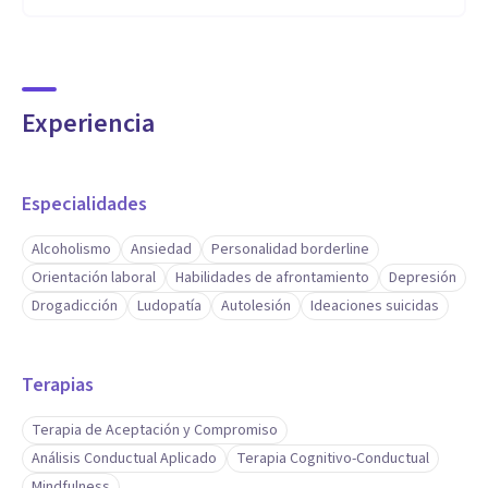
Evaluación Relacional, entre otros.
Aptitudes
Experiencia
Conocimientos:
- Terapias Cognitivo-Conductuales de tercera generación:
Terapia de Aceptación y Compromiso, Terapia Dialéctico-
Especialidades
Conductual
Alcoholismo
Ansiedad
Personalidad borderline
- Técnicas de modificación de conducta
Orientación laboral
Habilidades de afrontamiento
Depresión
- Sistemas de gestión para la búsqueda y selección de
Drogadicción
Ludopatía
Autolesión
Ideaciones suicidas
personal
- Entrevistas laborales
Terapias
- Confección de informes laborales
- Sistema de análisis estadístico de datos: SPSS.
Terapia de Aceptación y Compromiso
- Paquete Office.
Análisis Conductual Aplicado
Terapia Cognitivo-Conductual
Mindfulness