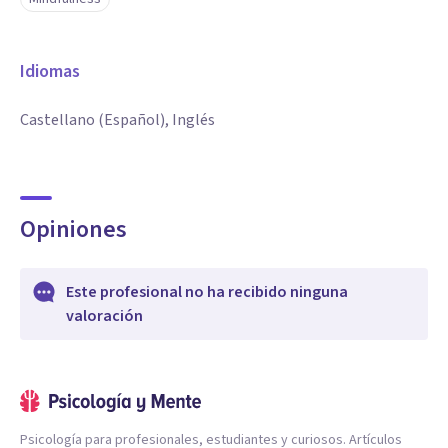
Aptitudes:
- Flexibilidad.
Idiomas
- Creatividad.
- Adaptabilidad.
Castellano (Español), Inglés
- Trabajo en equipo.
- Gestión de Recursos Humanos
- Planificación y organización.
Opiniones
Este profesional no ha recibido ninguna
valoración
Psicología para profesionales, estudiantes y curiosos. Artículos