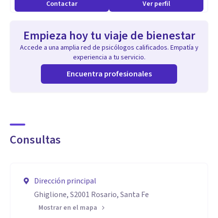
Contactar
Ver perfil
Especialidad
Me especializo en psicoterapias Cognitivo-Conductuales de
Empieza hoy tu viaje de bienestar
tercera generación, terapias basadas en Procesos y terapias
Accede a una amplia red de psicólogos calificados. Empatía y
contextuales. Trabajo principalmente con la Terapia
experiencia a tu servicio.
Dialéctico-Conductual para los problemas emocionales y la
Encuentra profesionales
desregulación emocional y la Terapia de Aceptación y
Compromiso para problemas de ansiedad y trastornos de
pánico.
Consultas
Asimismo, conozco de diversas intervenciones del Análisis
Conductual Aplicado en Trastornos del Espectro Autista
tales como: el Tratamiento de Respuestas Pivotales, el
Dirección principal
Modelo Denver de Intervención Temprana, el sistema de
Ghiglione, S2001 Rosario, Santa Fe
entrenamiento relacional para la promoción de la
Mostrar en el mapa
emergencia de conocimientos avanzados, el Proceso de