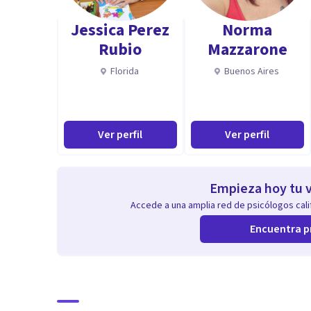
Jessica Perez
Norma
Especialidad
Rubio
Mazzarone
Especialista en ansiedad, relaciones, autoestima.
Florida
Buenos Aires
Ver perfil
Ver perfil
Empieza hoy tu v
Accede a una amplia red de psicólogos calif
Encuentra p