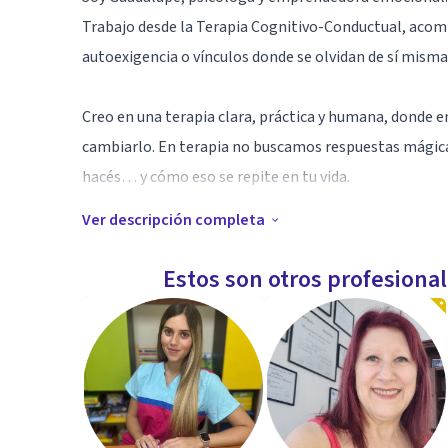
Trabajo desde la Terapia Cognitivo-Conductual, acom
autoexigencia o vínculos donde se olvidan de sí misma
Creo en una terapia clara, práctica y humana, donde e
cambiarlo. En terapia no buscamos respuestas mágica
hacés… y cómo eso se repite en tu vida.
Ver descripción completa
👉 ¿Qué miedo se activa cuando ponés un límite?
👉 ¿Qué creencia sostiene tu ansiedad?
Estos son otros profesiona
👉 ¿Desde dónde estás eligiendo tus vínculos?
Mi enfoque busca que no solo entiendas, sino que apre
más límites, más calma y más coherencia emocional.
💬 La terapia no es solo hablar: es entrenar una nuev