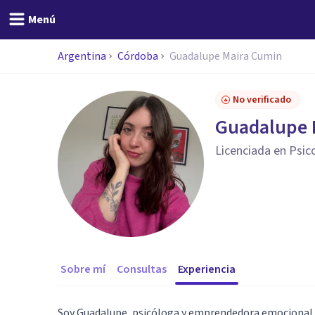
Menú
Argentina
Córdoba
Guadalupe Maira Cumin
No verificado
Guadalupe 
Licenciada en Psic
Sobre mí
Consultas
Experiencia
Soy Guadalupe, psicóloga y emprendedora emocional.