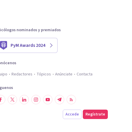
icólogos nominados y premiados
PyM Awards 2024
onócenos
uipo
Redactores
Tópicos
Anúnciate
Contacta
íguenos
Accede
Regístrate