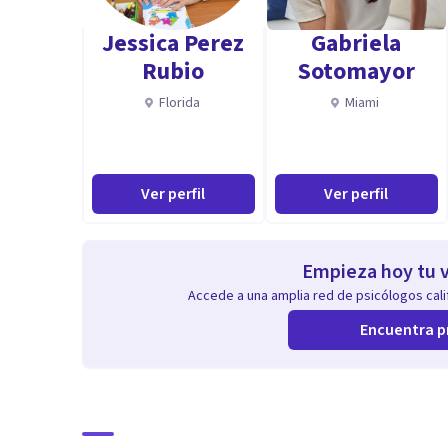
Jessica Perez
Gabriela
Rubio
Sotomayor
Florida
Miami
Ver perfil
Ver perfil
Empieza hoy tu v
Accede a una amplia red de psicólogos calif
Encuentra p