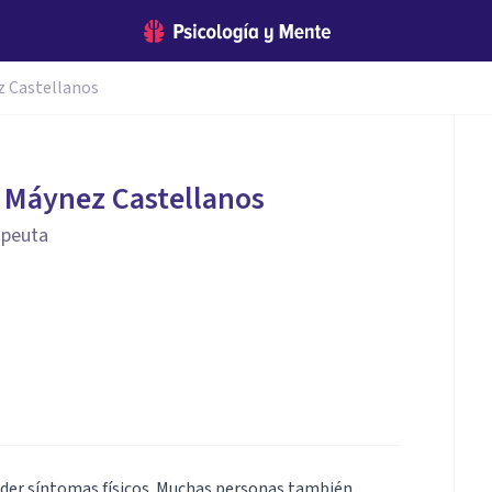
z Castellanos
o Máynez Castellanos
apeuta
nder síntomas físicos. Muchas personas también