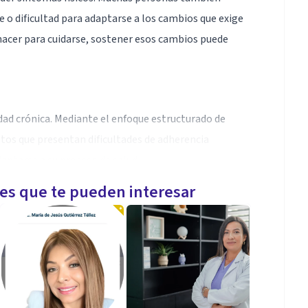
o dificultad para adaptarse a los cambios que exige
 hacer para cuidarse, sostener esos cambios puede
ad crónica. Mediante el enfoque estructurado de
os que presentan dificultades de adherencia
ptarse a su proceso de salud.
les que te pueden interesar
bordar los factores psicológicos que interfieren con
 personas con enfermedad crónica.