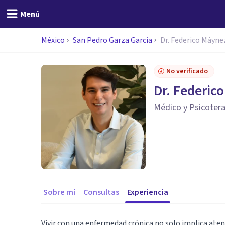
Menú
México
San Pedro Garza García
Dr. Federico Máyne
No verificado
Dr. Federic
Médico y Psicoter
Sobre mí
Consultas
Experiencia
Vivir con una enfermedad crónica no solo implica ate