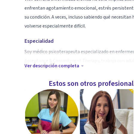
enfrentan agotamiento emocional, estrés persistente 
su condición. A veces, incluso sabiendo qué necesitan
volverse especialmente difícil.
Especialidad
Soy médico psicoterapeuta especializado en enfermed
Acceptance & Commitment Therapy, trabajo con adult
Ver descripción completa
terapéutica, desgaste emocional o problemas para ada
Estos son otros profesiona
Aptitudes
Formación médica y psicoterapéutica integrada para a
la adaptación, adherencia terapéutica y bienestar en