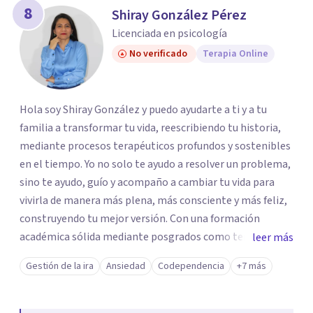
8
Shiray González Pérez
Licenciada en psicología
No verificado
Terapia Online
Hola soy Shiray González y puedo ayudarte a ti y a tu
familia a transformar tu vida, reescribiendo tu historia,
mediante procesos terapéuticos profundos y sostenibles
en el tiempo. Yo no solo te ayudo a resolver un problema,
sino te ayudo, guío y acompaño a cambiar tu vida para
vivirla de manera más plena, más consciente y más feliz,
construyendo tu mejor versión. Con una formación
académica sólida mediante posgrados como terapeuta
leer más
breve, familiar e infantil, así como con respaldo
Gestión de la ira
Ansiedad
Codependencia
+7 más
profesional y experiencia clínica de más de 26 años y
personal te acompaño en el proceso con empatía
auténtica y comunicación clara y directa para darte