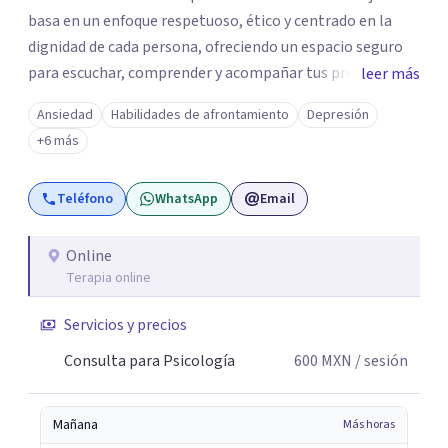
basa en un enfoque respetuoso, ético y centrado en la
dignidad de cada persona, ofreciendo un espacio seguro
para escuchar, comprender y acompañar tus procesos
leer más
emocionales a tu propio ritmo. Creo firmemente en la
Ansiedad
Habilidades de afrontamiento
Depresión
importancia de construir juntos herramientas que
+6 más
fortalezcan el bienestar, la autonomía y el sentido de
vida. Será un gusto acompañarte en este proceso. Quedo
Teléfono
WhatsApp
Email
atento para resolver cualquier duda y acordar una cita. Un
abrazo, Pedro Gilberto Lobato Cruz Psicólogo
Online
Terapia online
Servicios y precios
Consulta para Psicología
600
MXN
/ sesión
Mañana
Más horas