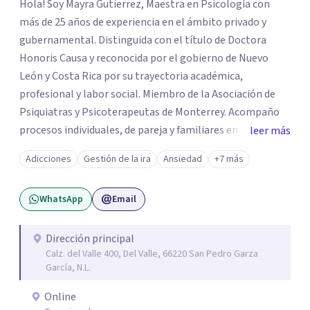
Hola! Soy Mayra Gutierrez, Maestra en Psicología con
más de 25 años de experiencia en el ámbito privado y
gubernamental. Distinguida con el título de Doctora
Honoris Causa y reconocida por el gobierno de Nuevo
León y Costa Rica por su trayectoria académica,
profesional y labor social. Miembro de la Asociación de
Psiquiatras y Psicoterapeutas de Monterrey. Acompaño
procesos individuales, de pareja y familiares en áreas
leer más
como psicotrauma, estrés, duelo, ansiedad, depresión y
Adicciones
Gestión de la ira
Ansiedad
+7 más
desarrollo humano. Trabajo desde un enfoque integrador
que combina lo mejor de distintos modelos: Gestalt,
WhatsApp
Email
mindfulness, terapia cognitivo-conductual, hipnosis
ericksoniana y terapia breve. También realizo
evaluaciones psicológicas y cuento con alianza con
Dirección principal
Calz. del Valle 400, Del Valle, 66220 San Pedro Garza
psiquiatras para tratamientos integrales en casos que lo
García, N.L.
requieran. Formación: Maestría en Terapia Familiar y de
Pareja · Licenciatura en Psicología · Certificaciones en
Online