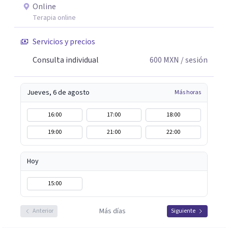
Introducción a la Lectura de Lacan: del sujeto al parletrè y
Online
Principales aportaciones al psicoanálisis con niños y
Terapia online
adolescentes. Además de varios cursos y talleres, entre
Servicios y precios
ellos: Abordaje Psicológico del Duelo Infantil, El objeto
del fantasma y transferencia; Narcisismo, del mito a la
Consulta individual
600
MXN
/ sesión
Psicopatología; duelo y separación. Siempre abierta a
escucharte.
Jueves, 6 de agosto
Más horas
16:00
17:00
18:00
19:00
21:00
22:00
Hoy
15:00
Más días
Anterior
Siguiente