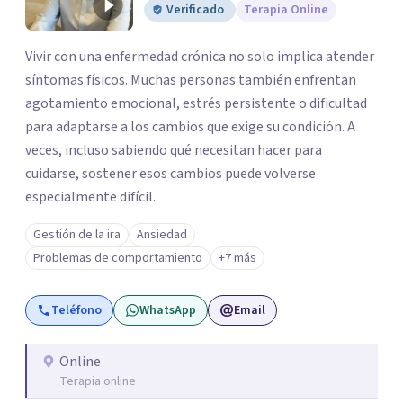
los profesionales que más se ajustan a tus
Verificado
Terapia Online
necesidades.
Vivir con una enfermedad crónica no solo implica atender
Responder cuestionario
síntomas físicos. Muchas personas también enfrentan
agotamiento emocional, estrés persistente o dificultad
para adaptarse a los cambios que exige su condición. A
veces, incluso sabiendo qué necesitan hacer para
cuidarse, sostener esos cambios puede volverse
especialmente difícil.
Gestión de la ira
Ansiedad
Problemas de comportamiento
+7 más
Teléfono
WhatsApp
Email
Online
Terapia online