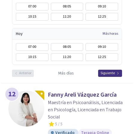
07:00
08:05
09:10
10:15
11:20
12:25
Hoy
Más horas
07:00
08:05
09:10
10:15
11:20
12:25
Más días
Anterior
Siguiente
12
Fanny Areli Vázquez García
Maestría en Psicoanálisis, Licenciada
en Psicología, Licenciada en Trabajo
Social
5
/ 5
Verificado
Terapia Online