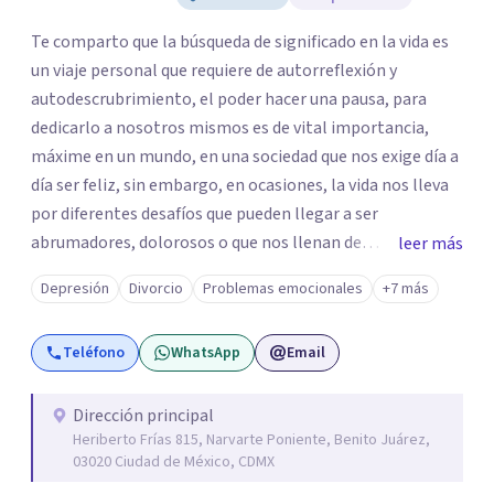
Te comparto que la búsqueda de significado en la vida es
un viaje personal que requiere de autorreflexión y
autodescrubrimiento, el poder hacer una pausa, para
dedicarlo a nosotros mismos es de vital importancia,
máxime en un mundo, en una sociedad que nos exige día a
día ser feliz, sin embargo, en ocasiones, la vida nos lleva
por diferentes desafíos que pueden llegar a ser
abrumadores, dolorosos o que nos llenan de
leer más
preocupación al momento de tratar de resolverlos. Si
Depresión
Divorcio
Problemas emocionales
+7 más
sientes que estos desafíos, dificultan tu vida, te invito a
que exploremos juntos las situaciones que estás viviendo
Teléfono
WhatsApp
Email
en un espacio seguro, respetuoso, confiable y
confidencial para ti. Soy Maestra en Psicoanálisis,
egresada de Dimensión Psicoanalítica, Licenciada en
Dirección principal
Heriberto Frías 815, Narvarte Poniente, Benito Juárez,
Psicología por la UVM y Licenciada en Trabajo Social por
03020 Ciudad de México, CDMX
la UNAM. Cuento con los siguientes diplomados: