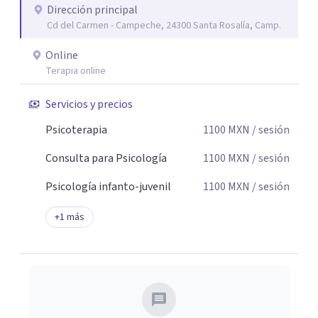
Dirección principal
seguridad emocional y una dirección firme de tu proceso
Cd del Carmen - Campeche, 24300 Santa Rosalía, Camp.
de cambio.
Online
Terapia online
Servicios y precios
Psicoterapia
1100
MXN
/ sesión
Consulta para Psicología
1100
MXN
/ sesión
Psicología infanto-juvenil
1100
MXN
/ sesión
+
1
más