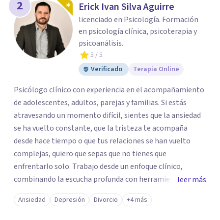
2
Erick Ivan Silva Aguirre
licenciado en Psicología. Formación
en psicología clínica, psicoterapia y
psicoanálisis.
5
/ 5
Verificado
Terapia Online
Psicólogo clínico con experiencia en el acompañamiento
de adolescentes, adultos, parejas y familias. Si estás
atravesando un momento difícil, sientes que la ansiedad
se ha vuelto constante, que la tristeza te acompaña
desde hace tiempo o que tus relaciones se han vuelto
complejas, quiero que sepas que no tienes que
enfrentarlo solo. Trabajo desde un enfoque clínico,
combinando la escucha profunda con herramientas
leer más
diagnósticas cuando es necesario, para comprender cada
Ansiedad
Depresión
Divorcio
+4 más
situación de manera personalizada y construir un proceso
terapéutico adaptado a tus necesidades. Mi objetivo es