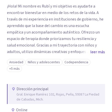
¡Hola! Mi nombre es Rubí y mi objetivo es ayudarte a
encontrar bienestar en medio de los retos de la vida. A
través de mi experiencia en instituciones de gobierno, he
aprendido que la base del cambio es una escucha
empática y un acompañamiento auténtico. ​Ofrezco un
espacio de terapia donde priorizamos tu resiliencia y
salud emocional. Gracias a mi trayectoria con niños y
adultos, utilizo dinámicas creativas y enfoques adaptados
leer más
a tus necesidades específicas. Estoy aquí para escucharte
Ansiedad
Niños y adolescentes
Codependencia
y brindarte las herramientas necesarias para fortalecer
+5 más
tu paz mental.
Dirección principal
Gral. Enrique Ramírez 102, Rojas, Peña, 59387 La Piedad
de Cabadas, Mich.
Online