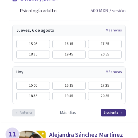
Psicología adulto
500
MXN
/ sesión
Jueves, 6 de agosto
Más horas
15:05
16:15
17:25
18:35
19:45
20:55
Hoy
Más horas
15:05
16:15
17:25
18:35
19:45
20:55
Más días
Anterior
Siguiente
11
Alejandra Sánchez Martínez