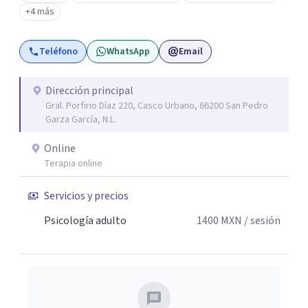
licenciatura de los últimos años de su carrera. Soy mama
+4 más
de dos hijos de 10 y 13 años, y disfruto mucho el tiempo
en la naturaleza, yoga, ejercicio físico y bodywork, así
Teléfono
WhatsApp
Email
como caminatas en el bosque.
Dirección principal
Gral. Porfirio Díaz 220, Casco Urbano, 66200 San Pedro
Garza García, N.L.
Online
Terapia online
Servicios y precios
Psicología adulto
1400
MXN
/ sesión