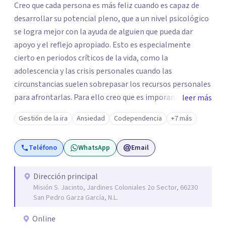
Creo que cada persona es más feliz cuando es capaz de
desarrollar su potencial pleno, que a un nivel psicológico
se logra mejor con la ayuda de alguien que pueda dar
apoyo y el reflejo apropiado. Esto es especialmente
cierto en periodos críticos de la vida, como la
adolescencia y las crisis personales cuando las
circunstancias suelen sobrepasar los recursos personales
para afrontarlas. Para ello creo que es imporante ajustar
leer más
la intervensión psicológica a la persona. De esta manera
Gestión de la ira
Ansiedad
Codependencia
+7 más
es posible trabajar a partir de los síntomas o molestias
principales a la manera de vivir y gestionar la propia vida.
Teléfono
WhatsApp
Email
Todo lo cual se logra mejor fomentando el
autoconocimiento y desarrollo de habilidades
personales.
Dirección principal
Misión S. Jacinto, Jardines Coloniales 2o Sector, 66230
San Pedro Garza García, N.L.
Online