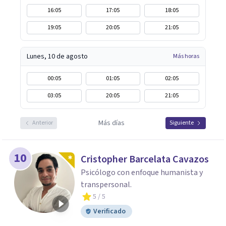
16:05
17:05
18:05
19:05
20:05
21:05
Lunes, 10 de agosto
Más horas
00:05
01:05
02:05
03:05
20:05
21:05
Más días
Anterior
Siguiente
10
Cristopher Barcelata Cavazos
Psicólogo con enfoque humanista y
transpersonal.
5
/ 5
Verificado