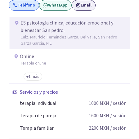
Teléfono
WhatsApp
Email
ofrecer un espacio seguro, confidencial y libre de juicio,
donde puedas comprender lo que te ocurre, fortalecer tus
recursos emocionales y avanzar hacia una vida con mayor
ES psicología clínica, educación emocional y
bienestar. San pedro.
bienestar y claridad. Pedir ayuda es un acto de valentía, y
Calz. Mauricio Fernández Garza, Del Valle, San Pedro
estaré aquí para acompañarte en ese proceso.
Garza García, N.L.
Online
Terapia online
+1 más
Servicios y precios
terapia individual.
1000
MXN
/ sesión
Terapia de pareja.
1600
MXN
/ sesión
Terapia familiar
2200
MXN
/ sesión