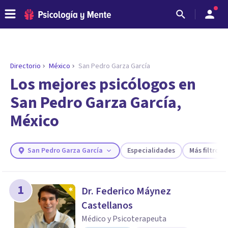
Directorio
México
San Pedro Garza García
Los mejores psicólogos en
San Pedro Garza García,
México
San Pedro Garza García
Especialidades
Más filtros
ENCONTRAR MI TERAPEUTA
1
Dr. Federico Máynez
¿Necesitas ayuda para encontrar el
Castellanos
psicólogo adecuado?
Médico y Psicoterapeuta
Responde a unas breves preguntas y te ofreceremos