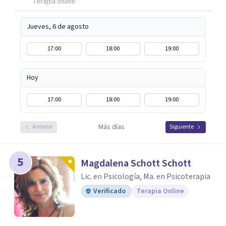
Gestalt, mindfulness, duelo, TCC e hipnosis ericksoniana.
Terapia online
Atiendo de forma presencial en Monterrey y también
online. Si estás buscando apoyo, podés reservar tu
Jueves, 6 de agosto
primera sesión directamente desde mi perfil
17:00
18:00
19:00
Hoy
17:00
18:00
19:00
Más días
Anterior
Siguiente
5
Magdalena Schott Schott
Lic. en Psicología, Ma. en Psicoterapia
Verificado
Terapia Online