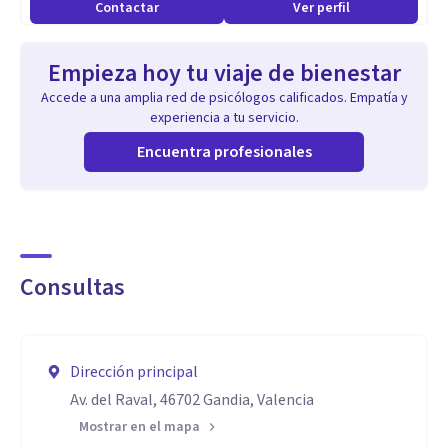
Contactar
Ver perfil
social, familiar, educativa y vocacional.
Compromiso, veracidad, fidelidad, confidencialidad y
Empieza hoy tu viaje de bienestar
coordialidad como valores rectores de la profesionalidad.
Accede a una amplia red de psicólogos calificados. Empatía y
experiencia a tu servicio.
Encuentra profesionales
Consultas
Dirección principal
Av. del Raval, 46702 Gandia, Valencia
Mostrar en el mapa