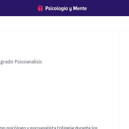
tgrado Psicoanalisis
mo psicólogo y psicoanalista trilingüe durante los