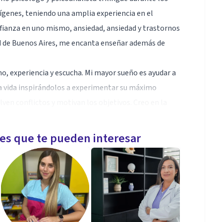
ígenes, teniendo una amplia experiencia en el
fianza en uno mismo, ansiedad, ansiedad y trastornos
ad de Buenos Aires, me encanta enseñar además de
o, experiencia y escucha. Mi mayor sueño es ayudar a
 la vida inspirándolos a experimentar su máximo
lven conflictos y motivan los objetivos. Creo en la
 el cambio ocurre cuando tenemos un deseo decidido.
biar el destino”
les que te pueden interesar
ñol, ingles y portugues. Imparto webinars
ud mental de USA. Profesor de la Universidad de
 wellness.