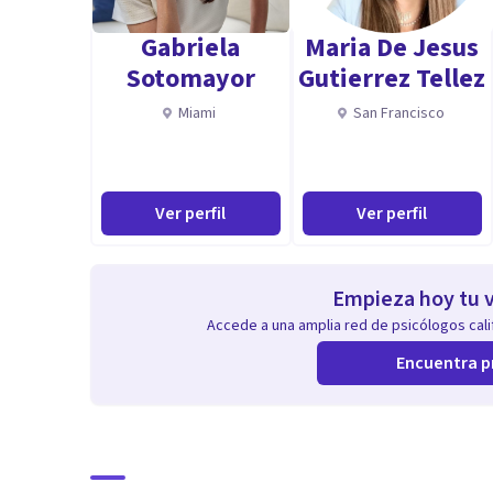
Gabriela
Maria De Jesus
Aptitudes
Sotomayor
Gutierrez Tellez
Hola,
Miami
San Francisco
Tengo 28 años de experiencia clinica. Atiendo en espa
internacionales para algunas empresas grandes de sal
Buenos Aires. Miembro fundador de GrupoSHRINKS de
Ver perfil
Ver perfil
Empieza hoy tu v
Accede a una amplia red de psicólogos calif
Encuentra p