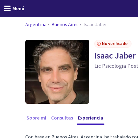
Menú
Argentina
Buenos Aires
Isaac Jaber
No verificado
Isaac Jaber
Lic Psicologia Pos
Sobre mí
Consultas
Experiencia
Con base en Buenos Aires, Argentina, he trabajado co