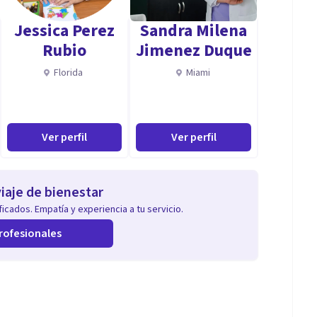
Jessica Perez
Sandra Milena
Rubio
Jimenez Duque
Florida
Miami
ñol, ingles y portugues. Imparto webinars
ud mental de USA. Profesor de la Universidad de
 wellness.
Ver perfil
Ver perfil
iaje de bienestar
icados. Empatía y experiencia a tu servicio.
rofesionales