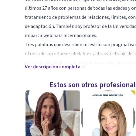
últimos 27 años con personas de todas las edades y or
tratamiento de problemas de relaciones, límites, con
de adaptación. También soy profesor de la Universid
impartir webinars internacionales.
Tres palabras que describen mi estilo son pragmatism
otros a desarrollarse saludables y abrazar el viaje de
potencial. Me dedico a dar las palabras clave que resue
Ver descripción completa
decisión de una persona de crecer y cambiar. Creo que
También creo que debemos amar nuestro destino, cam
Estos son otros profesiona
Especialidad
Hola,
Tengo 28 años de experiencia clinica. Atiendo en espa
internacionales para algunas empresas grandes de sal
Buenos Aires. Miembro fundador de GrupoSHRINKS de