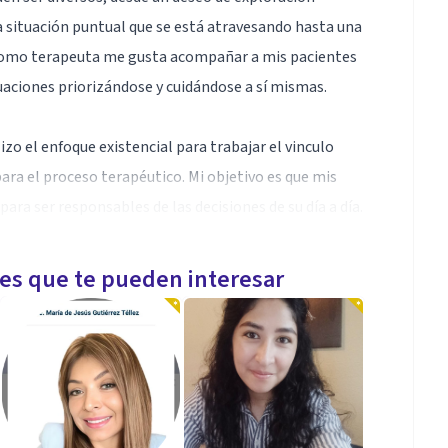
 situación puntual que se está atravesando hasta una
a. Como terapeuta me gusta acompañar a mis pacientes
uaciones priorizándose y cuidándose a sí mismas.
zo el enfoque existencial para trabajar el vinculo
a el proceso terapéutico. Mi objetivo es que mis
ara ser responsables de las decisiones de su día a día.
 gesto de amor hacia uno mismo. Cada espacio con mis
les que te pueden interesar
o. Me encantaría conocerte para trabajar en aquello