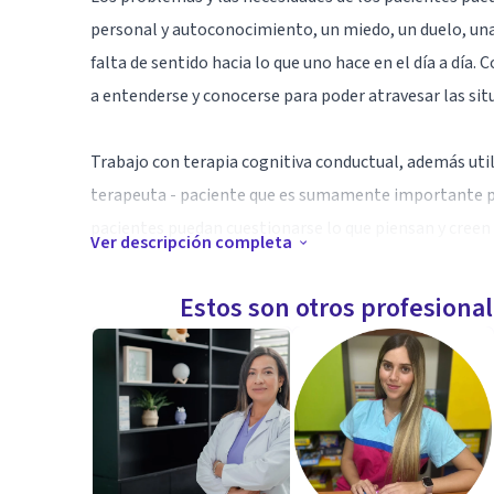
personal y autoconocimiento, un miedo, un duelo, una
falta de sentido hacia lo que uno hace en el día a dí
a entenderse y conocerse para poder atravesar las sit
Trabajo con terapia cognitiva conductual, además utili
terapeuta - paciente que es sumamente importante par
pacientes puedan cuestionarse lo que piensan y creen p
Ver descripción completa
La sesión terapéutica es un espacio de reflexión y un
Estos son otros profesiona
pacientes es único, es un espacio de cuidado y respet
que hoy te está incomodando.