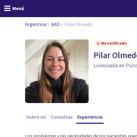
Menú
Argentina
AAD
Pilar Olmedo
No verificado
Pilar Olmed
Licenciada en Psic
Sobre mí
Consultas
Experiencia
Los problemas y las necesidades de los pacientes pued