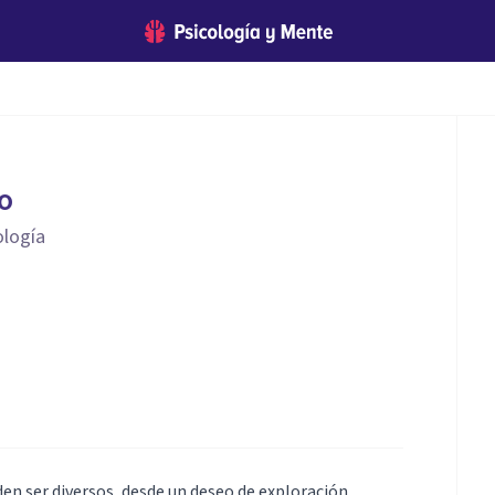
o
ología
en ser diversos, desde un deseo de exploración