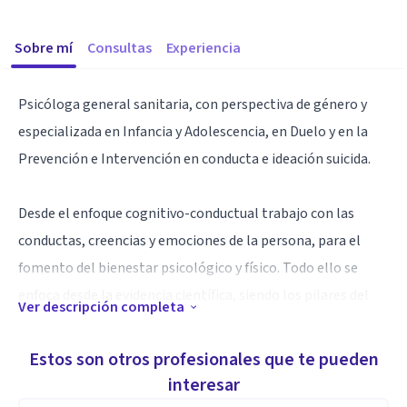
Sobre mí
Consultas
Experiencia
Psicóloga general sanitaria, con perspectiva de género y
especializada en Infancia y Adolescencia, en Duelo y en la
Prevención e Intervención en conducta e ideación suicida.
Desde el enfoque cognitivo-conductual trabajo con las
conductas, creencias y emociones de la persona, para el
fomento del bienestar psicológico y físico. Todo ello se
enfoca desde la evidencia científica, siendo los pilares del
Ver descripción completa
trabajo la honestidad y transparencia. Desde la terapia
cognitivo-conductual, se ofrecerá una atención
Estos son otros profesionales que te pueden
personalizada en todas las áreas de la persona, mediante el
interesar
trabajo proactivo para el cambio o adaptación.