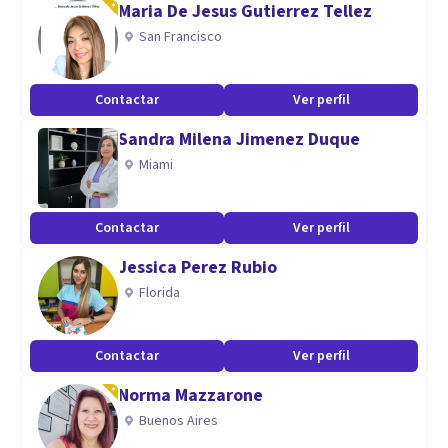
Maria De Jesus Gutierrez Tellez
San Francisco
Atiendo a personas con dificultades relacionadas con la
ansiedad, estrés, depresión, trastorno obsesivo-
Contactar
Ver perfil
compulsivo, problemas de autoestima, problemas de
Sandra Milena Jimenez Duque
sueño, dificultades sociales, problemas de pareja...
Miami
Contactar
Ver perfil
Jessica Perez Rubio
Florida
Contactar
Ver perfil
Norma Mazzarone
Buenos Aires