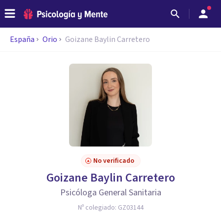
España
Orio
Goizane Baylin Carretero
No verificado
Goizane Baylin Carretero
Psicóloga General Sanitaria
Nº colegiado:
GZ03144