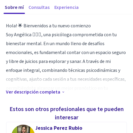
Sobre mí
Consultas
Experiencia
Hola! 🌟 Bienvenidos a tu nuevo comienzo
Soy Angélica 🙋🏻‍♀️, una psicóloga comprometida con tu
bienestar mental. En un mundo lleno de desafíos
emocionales, es fundamental contar con un espacio seguro
y libre de juicios para explorar y sanar. A través de mi
enfoque integral, combinando técnicas psicodinámicas y
cognitivas, ajusto cada sesión a tus necesidades específicas,
permitiéndote alcanzar un mejor pronóstico en tu
Ver descripción completa
tratamiento. Cada persona es un universo único, con sus
propias perspectivas y deseos, y mi objetivo es ayudarte a
Estos son otros profesionales que te pueden
descubrir herramientas y estrategias que te permitan
interesar
enfrentar la ansiedad, el estrés y otros malestares
Jessica Perez Rubio
emocionales