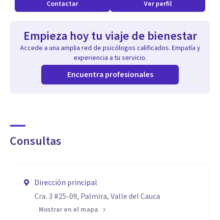
Contactar
Ver perfil
bienestar. La terapia es una herramienta poderosa para
fortalecer la salud mental, construida en conjunto. Estoy
Empieza hoy tu viaje de bienestar
aquí para acompañarte con objetividad, empatía y un
Accede a una amplia red de psicólogos calificados. Empatía y
genuino interés por tu bienestar. Mi compromiso es
experiencia a tu servicio.
brindarte un acompañamiento profesional y cálido, donde
Encuentra profesionales
puedas sentirte escuchado y comprendido.
Consultas
Dirección principal
Cra. 3 #25-09, Palmira, Valle del Cauca
Mostrar en el mapa