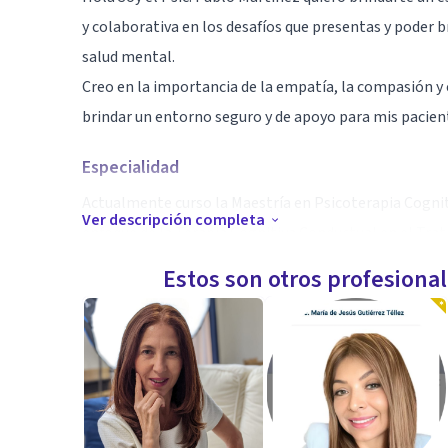
y colaborativa en los desafíos que presentas y poder 
salud mental.
Creo en la importancia de la empatía, la compasión y 
brindar un entorno seguro y de apoyo para mis pacien
Especialidad
Actualmente curso la Maestría en Psicoterapia Cogni
Ver descripción completa
enfoque de la Terapia Cognitiva Conductual en el Tr
ansiedad, fobias, estrés postraumático, riesgo suicida
Estos son otros profesiona
dependiente, perfeccionismo clínico, auto concepto n