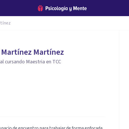
rtínez
s Martínez Martínez
cial cursando Maestria en TCC
espacio de encuentro para trabajar de forma enfocada