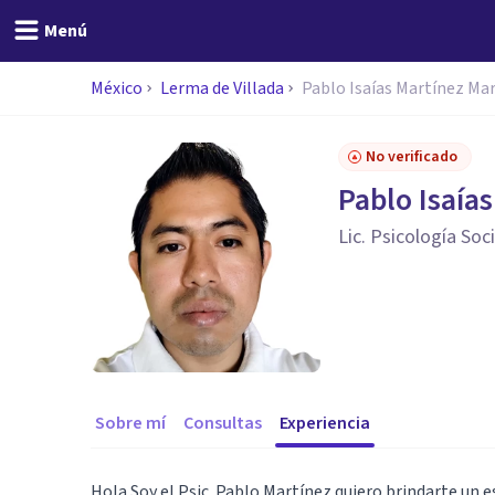
Menú
México
Lerma de Villada
Pablo Isaías Martínez Ma
No verificado
Pablo Isaía
Lic. Psicología So
Sobre mí
Consultas
Experiencia
Hola Soy el Psic. Pablo Martínez quiero brindarte un 