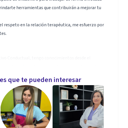
brindarte herramientas que contribuirán a mejorar tu
el respeto en la relación terapéutica, me esfuerzo por
tes.
tivo Conductual, tengo conocimientos desde el
atamiento de Transtornos mentales como depresión,
, consumo de sustancias, personalidad evitativa,
les que te pueden interesar
egativo.