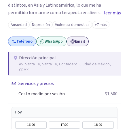
distintos, en Asia y Latinoamérica, lo que me ha
permitido formarme como terapeuta en diversas
leer más
técnicas e idiomas y trabajar con personas de un amplio
Ansiedad
Depresión
Violencia doméstica
+7 más
espectro de culturas, historias y profesiones. Al ser
promotora de Mindfulness como habilitador para una
Teléfono
WhatsApp
Email
vida más satisfactoria, mi proceso de psicoterapia se
apoya en cimientos de Conciencia Plena y Compasión
para explorar tus procesos mentales y emocionales con
Dirección principal
Av. Santa Fe, Santa Fe, Contadero, Ciudad de México,
mayor claridad, perspectiva y amabilidad.
CDMX
Servicios y precios
Costo medio por sesión
$1,500
Hoy
16:00
17:00
18:00