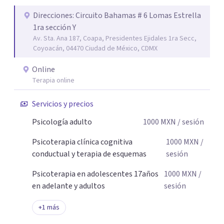
Acompaño a adolescentes (desde los 17 años), adultos y
parejas que desean superar la ansiedad, la depresión, el
Direcciones: Circuito Bahamas # 6 Lomas Estrella
1ra sección Y
estrés, los duelos, fortalecer su autoestima, establecer
Av. Sta. Ana 187, Coapa, Presidentes Ejidales 1ra Secc,
límites saludables, mejorar sus relaciones y afrontar los
Coyoacán, 04470 Ciudad de México, CDMX
desafíos de la vida con mayor seguridad y equilibrio. Será
un privilegio acompañarte en este camino hacia una vida
Online
con mayor bienestar y tranquilidad.
Terapia online
Servicios y precios
Psicología adulto
1000
MXN
/ sesión
Psicoterapia clínica cognitiva
1000
MXN
/
conductual y terapia de esquemas
sesión
Psicoterapia en adolescentes 17años
1000
MXN
/
en adelante y adultos
sesión
+
1
más