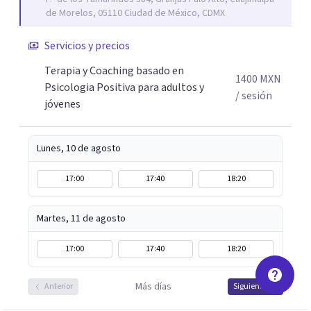
que les permitan conectar con su vida de maneras
de Morelos, 05110 Ciudad de México, CDMX
diferentes y avanzar hacia donde lo necesitan. Hago
procesos de terapia y coaching individual en línea o de
Servicios y precios
manera presencial en la Ciudad de México.
Terapia y Coaching basado en
Adicionalmente enseño herramientas de psicología
1400
MXN
Psicologia Positiva para adultos y
positiva y bienestar a grupos y equipos.
/ sesión
jóvenes
Lunes, 10 de agosto
17:00
17:40
18:20
Martes, 11 de agosto
17:00
17:40
18:20
Más días
Anterior
Siguiente