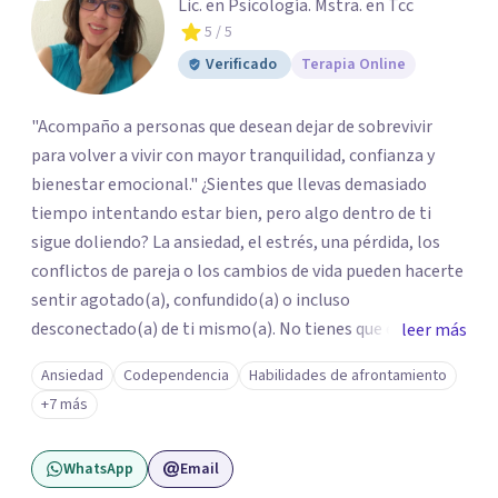
Lic. en Psicología. Mstra. en Tcc
5
/ 5
Verificado
Terapia Online
"Acompaño a personas que desean dejar de sobrevivir
para volver a vivir con mayor tranquilidad, confianza y
bienestar emocional." ¿Sientes que llevas demasiado
tiempo intentando estar bien, pero algo dentro de ti
sigue doliendo? La ansiedad, el estrés, una pérdida, los
conflictos de pareja o los cambios de vida pueden hacerte
sentir agotado(a), confundido(a) o incluso
desconectado(a) de ti mismo(a). No tienes que enfrentar
leer más
este proceso en soledad. Te ofrezco un espacio seguro,
Ansiedad
Codependencia
Habilidades de afrontamiento
libre de juicios y basado en la empatía, el respeto y la
+7 más
confidencialidad, donde juntos comprenderemos qué está
ocurriendo y trabajaremos con herramientas respaldadas
WhatsApp
Email
por la evidencia para ayudarte a recuperar tu bienestar.