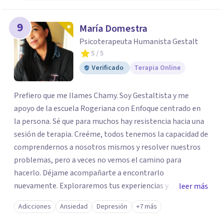
9
María Domestra
Psicoterapeuta Humanista Gestalt
5
/ 5
Verificado
Terapia Online
Prefiero que me llames Chamy. Soy Gestaltista y me
apoyo de la escuela Rogeriana con Enfoque centrado en
la persona. Sé que para muchos hay resistencia hacia una
sesión de terapia. Creéme, todos tenemos la capacidad de
comprendernos a nosotros mismos y resolver nuestros
problemas, pero a veces no vemos el camino para
hacerlo. Déjame acompañarte a encontrarlo
nuevamente. Exploraremos tus experiencias y
leer más
emociones; encontrar en la novedad otra forma de
Adicciones
Ansiedad
Depresión
+7 más
responder a ellas y enfrentarlas hoy es a lo que te invito.