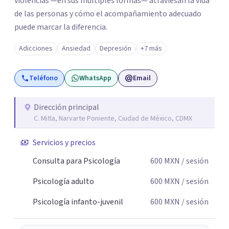
violencias —en sus múltiples formas— atraviesan la vida
de las personas y cómo el acompañamiento adecuado
puede marcar la diferencia.
Adicciones
Ansiedad
Depresión
+7 más
Teléfono
WhatsApp
Email
Dirección principal
C. Mitla, Narvarte Poniente, Ciudad de México, CDMX
Servicios y precios
Consulta para Psicología
600
MXN
/ sesión
Psicología adulto
600
MXN
/ sesión
Psicología infanto-juvenil
600
MXN
/ sesión