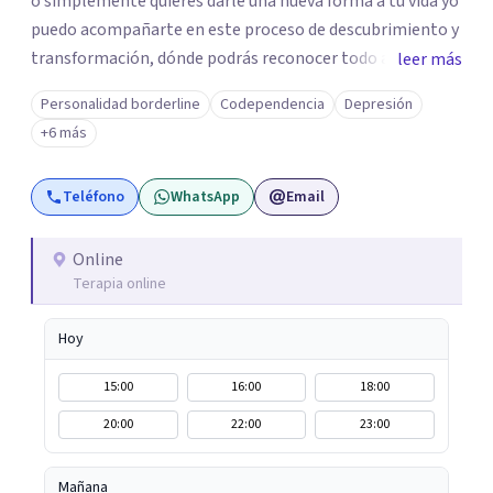
o simplemente quieres darle una nueva forma a tu vida yo
puedo acompañarte en este proceso de descubrimiento y
transformación, dónde podrás reconocer todo aquello
leer más
que te ha aqueja. Así que si buscas un espacio de compañía
Personalidad borderline
Codependencia
Depresión
seguro respetuoso y fraternal yo puedo acompañarte.
+6 más
Teléfono
WhatsApp
Email
Online
Terapia online
Hoy
15:00
16:00
18:00
20:00
22:00
23:00
Mañana