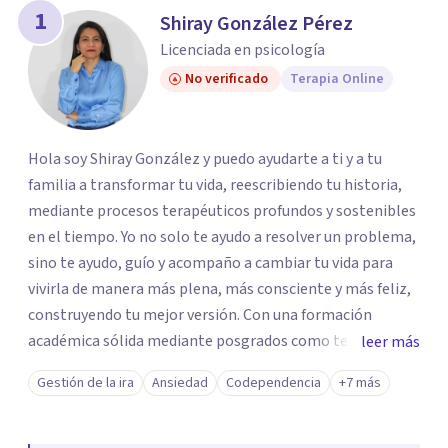
1
Shiray González Pérez
Licenciada en psicología
No verificado
Terapia Online
Hola soy Shiray González y puedo ayudarte a ti y a tu
familia a transformar tu vida, reescribiendo tu historia,
mediante procesos terapéuticos profundos y sostenibles
en el tiempo. Yo no solo te ayudo a resolver un problema,
sino te ayudo, guío y acompaño a cambiar tu vida para
vivirla de manera más plena, más consciente y más feliz,
construyendo tu mejor versión. Con una formación
académica sólida mediante posgrados como terapeuta
leer más
breve, familiar e infantil, así como con respaldo
Gestión de la ira
Ansiedad
Codependencia
+7 más
profesional y experiencia clínica de más de 26 años y
personal te acompaño en el proceso con empatía
auténtica y comunicación clara y directa para darte