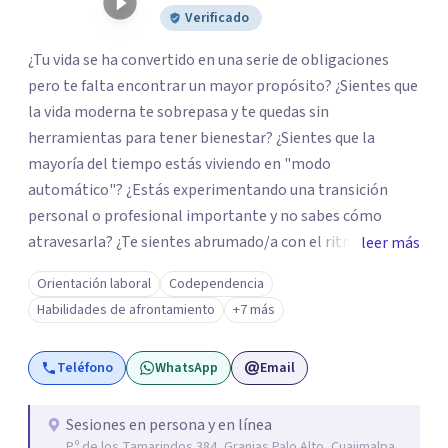
Verificado
¿Tu vida se ha convertido en una serie de obligaciones
pero te falta encontrar un mayor propósito? ¿Sientes que
la vida moderna te sobrepasa y te quedas sin
herramientas para tener bienestar? ¿Sientes que la
mayoría del tiempo estás viviendo en "modo
automático"? ¿Estás experimentando una transición
personal o profesional importante y no sabes cómo
atravesarla? ¿Te sientes abrumado/a con el ritmo de tu
leer más
día a día y te preguntas si hay una mejor manera de vivir?
Orientación laboral
Codependencia
¿Aunque no estás deprimido/a sientes que te gustaría
Habilidades de afrontamiento
+7 más
potenciar tu capacidad de bienestar? Hola, Soy
Mariangela Rodriguez Badel. Uno de mis propósitos de
Teléfono
WhatsApp
Email
vida es impactar positivamente la vida de jóvenes y
adultos. Lo hago entendiendo el “mundo” que es cada
uno/a y acompañándolo/as a encontrar herramientas
Sesiones en persona y en línea
P.º de los Tamarindos 384, Granjas Palo Alto, Cuajimalpa