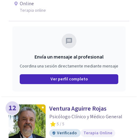
emociones, integrando herramientas basadas en
Online
evidencia con una comprensión profunda de la historia y
Terapia online
el contexto de cada persona.
Envía un mensaje al profesional
Coordina una sesión directamente mediante mensaje
Ver perfil completo
12
Ventura Aguirre Rojas
Psicólogo Clínico y Médico General
5
/ 5
Verificado
Terapia Online