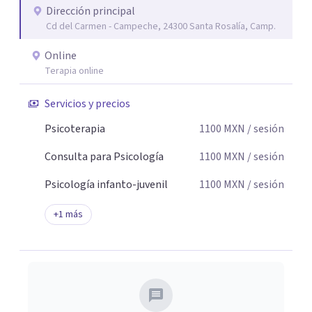
Dirección principal
seguridad emocional y una dirección firme de tu proceso
Cd del Carmen - Campeche, 24300 Santa Rosalía, Camp.
de cambio.
Online
Terapia online
Servicios y precios
Psicoterapia
1100
MXN
/ sesión
Consulta para Psicología
1100
MXN
/ sesión
Psicología infanto-juvenil
1100
MXN
/ sesión
+
1
más