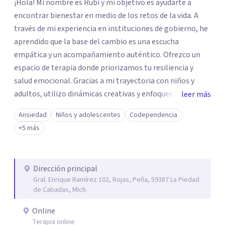
¡Hola! Mi nombre es Rubí y mi objetivo es ayudarte a
encontrar bienestar en medio de los retos de la vida. A
través de mi experiencia en instituciones de gobierno, he
aprendido que la base del cambio es una escucha
empática y un acompañamiento auténtico. ​Ofrezco un
espacio de terapia donde priorizamos tu resiliencia y
salud emocional. Gracias a mi trayectoria con niños y
adultos, utilizo dinámicas creativas y enfoques adaptados
leer más
a tus necesidades específicas. Estoy aquí para escucharte
Ansiedad
Niños y adolescentes
Codependencia
y brindarte las herramientas necesarias para fortalecer
+5 más
tu paz mental.
Dirección principal
Gral. Enrique Ramírez 102, Rojas, Peña, 59387 La Piedad
de Cabadas, Mich.
Online
Terapia online