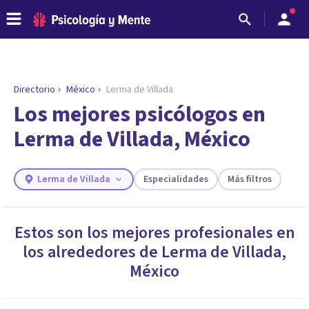
Directorio
México
Lerma de Villada
ENCONTRAR MI TERAPEUTA
¿Necesitas ayuda para encontrar el
Los mejores psicólogos en
psicólogo adecuado?
Lerma de Villada, México
Responde a unas breves preguntas y te ofreceremos
los profesionales que más se ajustan a tus
necesidades.
Lerma de Villada
Especialidades
Más filtros
Responder cuestionario
Estos son los mejores profesionales en
los alrededores de
Lerma de Villada
,
México