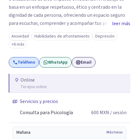
basa en un enfoque respetuoso, ético y centrado en la
dignidad de cada persona, ofreciendo un espacio seguro
para escuchar, comprender y acompañar tus procesos
leer más
emocionales a tu propio ritmo. Creo firmemente en la
Ansiedad
Habilidades de afrontamiento
Depresión
importancia de construir juntos herramientas que
+6 más
fortalezcan el bienestar, la autonomía y el sentido de
vida. Será un gusto acompañarte en este proceso. Quedo
Teléfono
WhatsApp
Email
atento para resolver cualquier duda y acordar una cita. Un
abrazo, Pedro Gilberto Lobato Cruz Psicólogo
Online
Terapia online
Servicios y precios
Consulta para Psicología
600
MXN
/ sesión
Mañana
Más horas