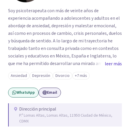
Soy psicoterapeuta con más de veinte años de
experiencia acompañando a adolescentes y adultos en el
abordaje de ansiedad, depresión y malestar emocional,
así como en procesos de cambio, crisis personales, duelos
y búsqueda de sentido. A lo largo de mi trayectoria he
trabajado tanto en consulta privada como en contextos
sociales y educativos en México, España e Inglaterra, lo
que me ha permitido desarrollar una mirada amplia,
leer más
sensible y profundamente humana del sufrimiento
Ansiedad
Depresión
Divorcio
+7 más
psicológico. Trabajo desde un enfoque integral que
combina la Psicología Existencial, la Logoterapia, el
WhatsApp
Email
Análisis Conductual y la Terapia Dialéctico Conductual.
Este enfoque me permite acompañar de manera efectiva
a personas que atraviesan ansiedad persistente, estados
Dirección principal
P.º Lomas Altas, Lomas Altas, 11950 Ciudad de México,
depresivos, agotamiento emocional, pensamientos
CDMX
negativos recurrentes o dificultades para regular sus