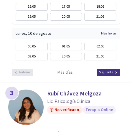
16:05
17:05
18:05
19:05
20:05
21:05
Lunes, 10 de agosto
Más horas
00:05
01:05
02:05
03:05
20:05
21:05
Más días
Anterior
Siguiente
3
Rubí Chávez Melgoza
Lic. Psicología Clínica
No verificado
Terapia Online