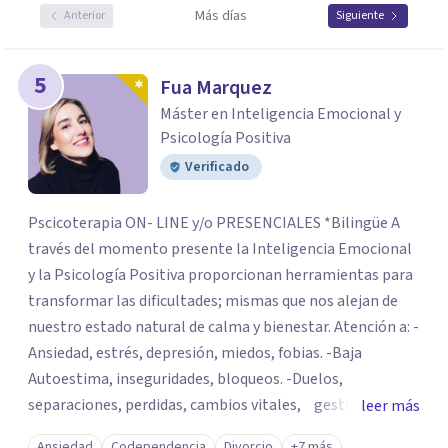
Más días
Anterior
Siguiente
5
Fua Marquez
Máster en Inteligencia Emocional y
Psicología Positiva
Verificado
Pscicoterapia ON- LINE y/o PRESENCIALES *Bilingüe A
través del momento presente la Inteligencia Emocional
y la Psicología Positiva proporcionan herramientas para
transformar las dificultades; mismas que nos alejan de
nuestro estado natural de calma y bienestar. Atención a: -
Ansiedad, estrés, depresión, miedos, fobias. -Baja
Autoestima, inseguridades, bloqueos. -Duelos,
separaciones, perdidas, cambios vitales, gestión de
leer más
emociones, tristeza, ira, soledad. Si deseas resolver una
Ansiedad
Codependencia
Divorcio
+7 más