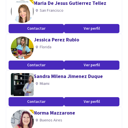
Maria De Jesus Gutierrez Tellez
Déficit de Atención e Hiperactividad y Altas Capacidades
San Francisco
Intelectuales.
Responsable del Área de Intervención Psicopedagógica y
Contactar
Ver perfil
ofrece orientación académico – laboral. Asimismo,
Jessica Perez Rubio
responsable colaboradora de Redes Sociales y colaboradora
Florida
en el Departamento de Talleres de Psicología de Empresa
mediante el desarrollo e impartición de talleres.
Contactar
Ver perfil
Especialidad
Sandra Milena Jimenez Duque
Psicología Infanto-Juvenil
Miami
Contactar
Ver perfil
Norma Mazzarone
Buenos Aires