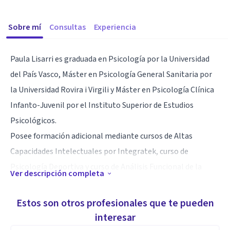
Sobre mí
Consultas
Experiencia
Paula Lisarri es graduada en Psicología por la Universidad
del País Vasco, Máster en Psicología General Sanitaria por
la Universidad Rovira i Virgili y Máster en Psicología Clínica
Infanto-Juvenil por el Instituto Superior de Estudios
Psicológicos.
Posee formación adicional mediante cursos de Altas
Capacidades Intelectuales por Integratek, curso de
Psicología Deportiva y curso de Análisis Funcional de la
Ver descripción completa
Conducta por ITEMA.
Desempeña su labor clínica en Centro de Psicología Albea,
Estos son otros profesionales que te pueden
abordando diferentes problemáticas en población infantil.
interesar
Especialista en Trastornos de Aprendizaje, Trastorno por