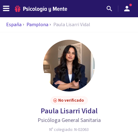
España
Pamplona
Paula Lisarri Vidal
No verificado
Paula Lisarri Vidal
Psicóloga General Sanitaria
Nº colegiado:
N-02063