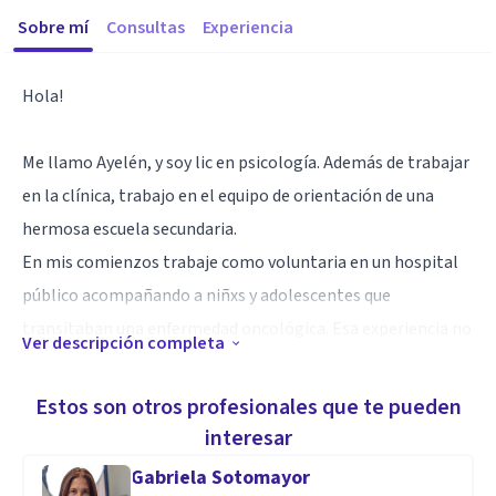
Sobre mí
Consultas
Experiencia
Hola!
Me llamo Ayelén, y soy lic en psicología. Además de trabajar
en la clínica, trabajo en el equipo de orientación de una
hermosa escuela secundaria.
En mis comienzos trabaje como voluntaria en un hospital
público acompañando a niñxs y adolescentes que
transitaban una enfermedad oncológica. Esa experiencia no
Ver descripción completa
solo me formó, sino que atravesó mi vida y en parte me
convirtió en quien soy hoy.
Estos son otros profesionales que te pueden
Me especialicé en el abordaje de trastornos de la conducta
interesar
alimentaria y me formé en terapias de 2da y 3ra generación
Gabriela Sotomayor
como TCC, ACT y BADT.