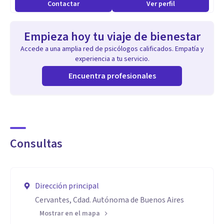
Gracias por leer hasta acá y bienvenidxs 🫶🏼
Contactar
Ver perfil
Especialidad
Empieza hoy tu viaje de bienestar
Especialista en terapias basadas en la evidencia.
Accede a una amplia red de psicólogos calificados. Empatía y
ACT, BADT
experiencia a tu servicio.
Encuentra profesionales
Consultas
Dirección principal
Cervantes, Cdad. Autónoma de Buenos Aires
Mostrar en el mapa