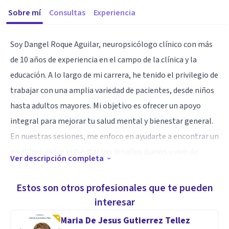
Sobre mí
Consultas
Experiencia
Soy Dangel Roque Aguilar, neuropsicólogo clínico con más
de 10 años de experiencia en el campo de la clínica y la
educación. A lo largo de mi carrera, he tenido el privilegio de
trabajar con una amplia variedad de pacientes, desde niños
hasta adultos mayores. Mi objetivo es ofrecer un apoyo
integral para mejorar tu salud mental y bienestar general.
En nuestras sesiones, me enfoco en ayudarte a encontrar un
equilibrio entre enfrentar los desafíos diarios y vivir de
Ver descripción completa
acuerdo con tus valores. Estoy aquí para brindarte las
herramientas necesarias para que puedas construir una vida
Estos son otros profesionales que te pueden
significativa y alcanzar tus metas personales.
interesar
Maria De Jesus Gutierrez Tellez
Especialidad