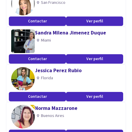
San Francisco
Mi formación incluye un doctorado en Psicología y una
Maestría en Neuropsicología Clínica y Educativa, así como
Contactar
Ver perfil
una especialización en Neurociencias. Esto me permite
Sandra Milena Jimenez Duque
aplicar un enfoque riguroso en la evaluación y diagnóstico
Miami
de alteraciones mentales, asegurando un tratamiento
personalizado y basado en evidencia científica.
Contactar
Ver perfil
Jessica Perez Rubio
Florida
Contactar
Ver perfil
Norma Mazzarone
Buenos Aires