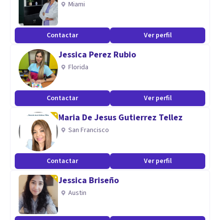
Miami
diplomado en depresión y prevención del suicidio
Contactar
Ver perfil
Aptitudes
Jessica Perez Rubio
Escucha Activa
Florida
Empatía
Sin Juzgar
Contactar
Ver perfil
Maria De Jesus Gutierrez Tellez
San Francisco
Contactar
Ver perfil
Jessica Briseño
Austin