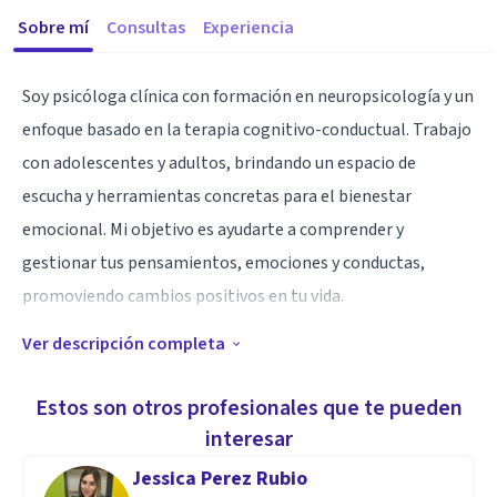
Sobre mí
Consultas
Experiencia
Soy psicóloga clínica con formación en neuropsicología y un
enfoque basado en la terapia cognitivo-conductual. Trabajo
con adolescentes y adultos, brindando un espacio de
escucha y herramientas concretas para el bienestar
emocional. Mi objetivo es ayudarte a comprender y
gestionar tus pensamientos, emociones y conductas,
promoviendo cambios positivos en tu vida.
Ver descripción completa
Especialidad
Me especializo en el tratamiento de ansiedad, depresión y
Estos son otros profesionales que te pueden
dificultades emocionales relacionadas con el estrés, el
interesar
trabajo y las relaciones interpersonales. También
Jessica Perez Rubio
incorporo conocimientos de neuropsicología para abordar