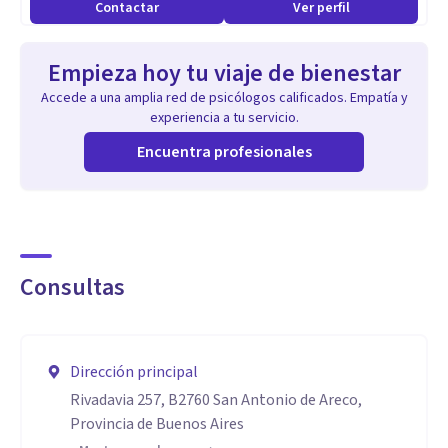
Contactar
Ver perfil
forma sencilla, para que cada persona pueda aplicar lo
aprendido en su vida cotidiana. Siempre busco seguir
Empieza hoy tu viaje de bienestar
aprendiendo y actualizándome para brindar la mejor
Accede a una amplia red de psicólogos calificados. Empatía y
atención posible.
experiencia a tu servicio.
Encuentra profesionales
Consultas
Dirección principal
Rivadavia 257, B2760 San Antonio de Areco,
Provincia de Buenos Aires