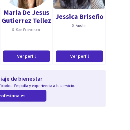
CA); Nutrición y Procesos de Aprendizaje
Maria De Jesus
Jessica Briseño
AH; Prevención de Feminicidio; Activación
Gutierrez Tellez
Austin
San Francisco
Ver perfil
Ver perfil
iaje de bienestar
icados. Empatía y experiencia a tu servicio.
rofesionales
dáctico