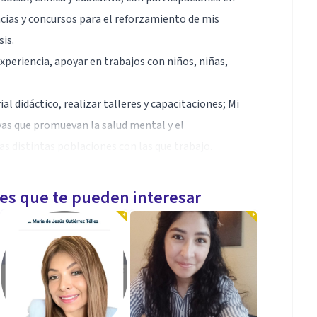
cias y concursos para el reforzamiento de mis
sis.
xperiencia, apoyar en trabajos con niños, niñas,
l didáctico, realizar talleres y capacitaciones; Mi
ivas que promuevan la salud mental y el
s distintas poblaciones con las que trabajo.
les que te pueden interesar
gación; Excelencia académica y Magna Cum Laude
 Investigación; XVIII Encuentro Departamental de
 de Semilleros de Investigación
ón Riesgos Laborales; Primera Ayuda Psicológica y
 Prevención de la Autolesión y el Suicidio