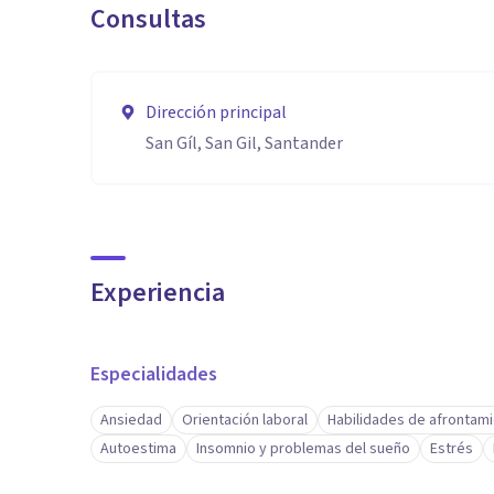
Consultas
✔Amor por el aprendizaje autónomo
✔Destreza para enseñar
✔Aptitud comunicativa
Dirección principal
➡️Página personal sobre contenido psicoeducativo en
San Gíl, San Gil, Santander
Experiencia
Especialidades
Ansiedad
Orientación laboral
Habilidades de afrontam
Autoestima
Insomnio y problemas del sueño
Estrés