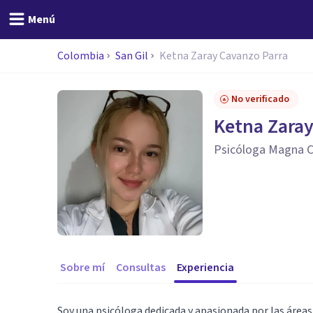
Menú
Colombia
San Gil
Ketna Zaray Cavanzo Parra
No verificado
Ketna Zaray
Psicóloga Magna 
Sobre mí
Consultas
Experiencia
Soy una psicóloga dedicada y apasionada por las áreas s