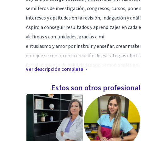
semilleros de investigación, congresos, cursos, ponen
intereses y aptitudes en la revisión, indagación y análi
Aspiro a conseguir resultados y aprendizajes en cada e
víctimas y comunidades, gracias a mi
entusiasmo y amor por instruir y enseñar, crear materia
enfoque se centra en la creación de estrategias efect
fortalecimiento de habilidades socioemocionales en la
Ver descripción completa
Especialidad
Estos son otros profesiona
Certificaciones:
▸Distinciones: Representación Semilleros de Investi
▸Ponencias: Encuentro Institucional de Semilleros de
Semilleros de Investigación; XXVI Encuentro Nacional
▸Cursos: Herramientas para la empleabilidad; Inducci
Primeros Auxilios Psicológicos en Crisis Suicida (PAP);