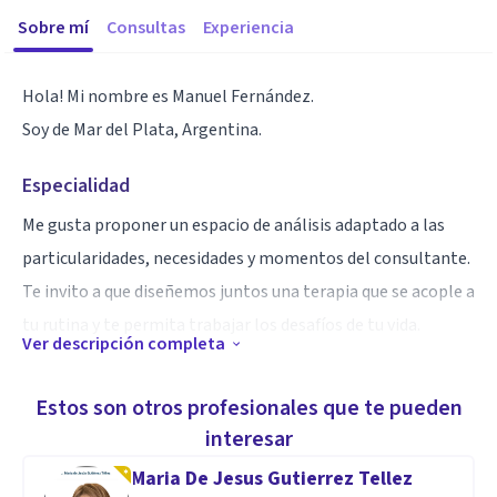
Sobre mí
Consultas
Experiencia
Hola! Mi nombre es Manuel Fernández.
Soy de Mar del Plata, Argentina.
Especialidad
Me gusta proponer un espacio de análisis adaptado a las
particularidades, necesidades y momentos del consultante.
Te invito a que diseñemos juntos una terapia que se acople a
tu rutina y te permita trabajar los desafíos de tu vida.
Ver descripción completa
Aptitudes
Estos son otros profesionales que te pueden
Soy parte del servicio de Salud mental de un hospital de alta
interesar
complejidad.
Maria De Jesus Gutierrez Tellez