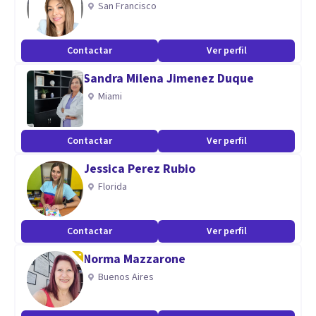
San Francisco
Cuento con experiencia en instituciones que abordan
adicciones.
Contactar
Ver perfil
Sandra Milena Jimenez Duque
Creacion del departamento de psicología de un club de
Miami
fútbol profesional.
Contactar
Ver perfil
Jessica Perez Rubio
Florida
Contactar
Ver perfil
Norma Mazzarone
Buenos Aires