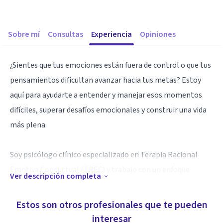
Sobre mí
Consultas
Experiencia
Opiniones
¿Sientes que tus emociones están fuera de control o que tus
pensamientos dificultan avanzar hacia tus metas? Estoy
aquí para ayudarte a entender y manejar esos momentos
difíciles, superar desafíos emocionales y construir una vida
más plena.
Soy psicólogo clínico especializado en Terapia Racional
Emotiva Conductual (TREC) y trabajo con un enfoque
Ver descripción completa
integral e informado sobre el trauma. Mi experiencia incluye
el tratamiento de problemas como depresión, ansiedad,
Estos son otros profesionales que te pueden
baja autoestima, ideación suicida, trauma, duelo y
interesar