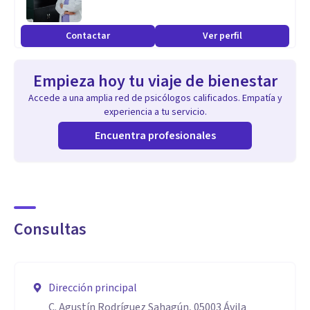
Nuestros servicios presenciales se ofrecen en Ávila y
Estepona.
Contactar
Ver perfil
Tenemos descuentos, bonos y ofertas para colectivos
vulnerables como jubilados, parados, familias numerosas.
Empieza hoy tu viaje de bienestar
Accede a una amplia red de psicólogos calificados. Empatía y
experiencia a tu servicio.
Encuentra profesionales
Consultas
Dirección principal
C. Agustín Rodríguez Sahagún, 05003 Ávila