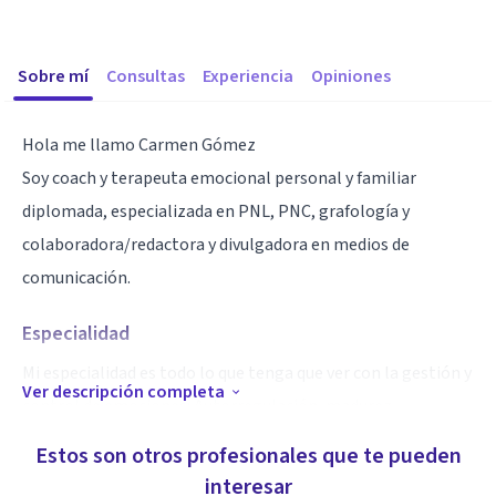
Sobre mí
Consultas
Experiencia
Opiniones
Hola me llamo Carmen Gómez
Soy coach y terapeuta emocional personal y familiar
diplomada, especializada en PNL, PNC, grafología y
colaboradora/redactora y divulgadora en medios de
comunicación.
Especialidad
Mi especialidad es todo lo que tenga que ver con la gestión y
Ver descripción completa
control de emociones: Autorregulación, madurez
emocional, relaciones de pareja, relaciones familiares,
Estos son otros profesionales que te pueden
relaciones laborales, adicciones, insomnio, rumiación,
interesar