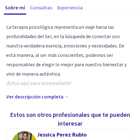
Sobre mí
Consultas
Experiencia
La terapia psicológica representa un viaje hacia las
profundidades del Ser, en la búsqueda de conectar con
nuestra verdadera esencia, emociones y necesidades. De
esta manera, al ser más conscientes, podemos ser
responsables de elegir lo mejor para nuestro bienestar y
vivir de manera auténtica.
¡Estoy aquí para acompañarte!
Ver descripción completa
Especialidad
Te cuento un poco más sobre mí:
Estos son otros profesionales que te pueden
- Soy Psicóloga titulada de la Universidad de Chile
interesar
- Formación académica en terapia psicológica para la
Jessica Perez Rubio
ansiedad, trauma psicológico y trastornos del ánimo