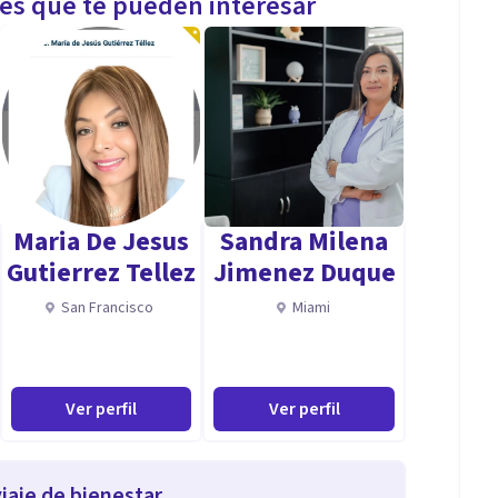
les que te pueden interesar
Maria De Jesus
Sandra Milena
Gutierrez Tellez
Jimenez Duque
San Francisco
Miami
Ver perfil
Ver perfil
iaje de bienestar