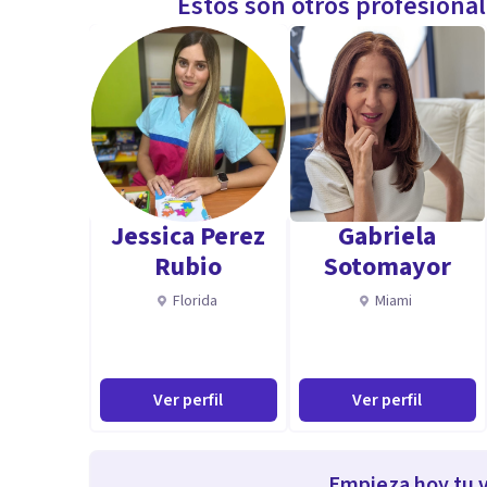
Estos son otros profesiona
Jessica Perez
Gabriela
Rubio
Sotomayor
Florida
Miami
Ver perfil
Ver perfil
Empieza hoy tu v