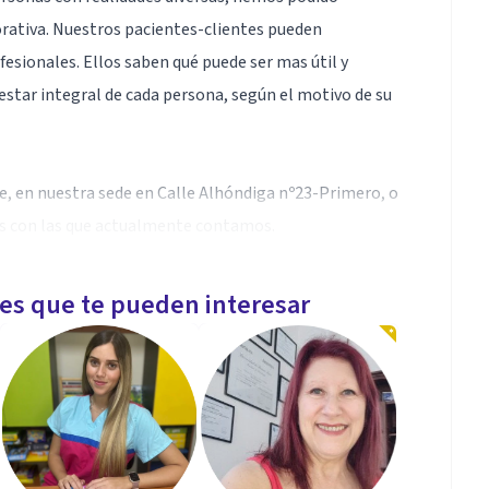
orativa. Nuestros pacientes-clientes pueden
fesionales. Ellos saben qué puede ser mas útil y
star integral de cada persona, según el motivo de su
, en nuestra sede en Calle Alhóndiga nº23-Primero, o
mas con las que actualmente contamos.
salud mental nos importa. Sea cual sea el momento
les que te pueden interesar
rte. Tu bienestar es nuestra prioridad. El buen
 nos inspira y nos mueve a descubrirte las
 una perspectiva