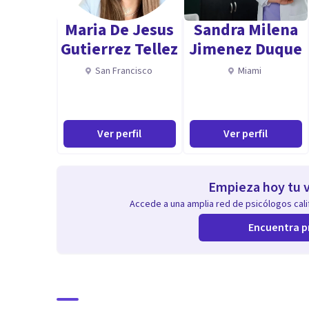
biopsicosocial (ansiedad, depresión, psicosis, esquizo
Maria De Jesus
Sandra Milena
de la personalidad, trastorno bipolar, TDAH, TOC….).
Gutierrez Tellez
Jimenez Duque
San Francisco
Miami
Psiquiatría forense y peritajes.
Psicología de adultos, psicología infantil y juvenil, te
Ver perfil
Ver perfil
peritajes, psicología de la infertilidad y la reproducc
la conducta alimentaria.
Empieza hoy tu v
Accede a una amplia red de psicólogos calif
Encuentra p