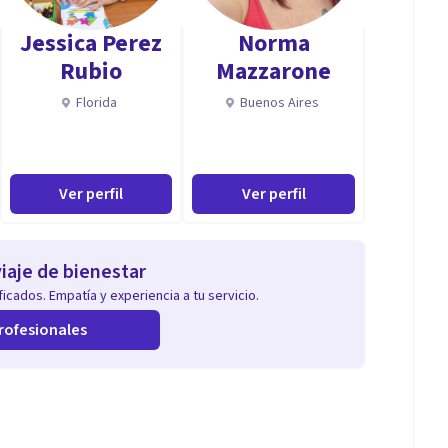
frenia, trastornos
Jessica Perez
Norma
Rubio
Mazzarone
Florida
Buenos Aires
rapia familiar y de pareja, psicología forense y
Ver perfil
Ver perfil
ión asistida, psicooncología, adicciones, trastornos de
iaje de bienestar
icados. Empatía y experiencia a tu servicio.
rofesionales