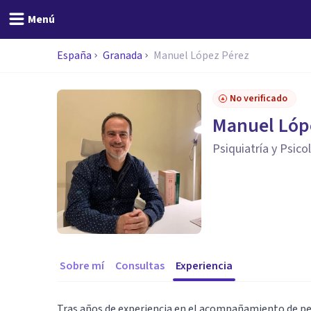
Menú
España
Granada
Manuel López Pérez
No verificado
Manuel Lóp
Psiquiatría y Psico
Sobre mí
Consultas
Experiencia
Tras años de experiencia en el acompañamiento de pe