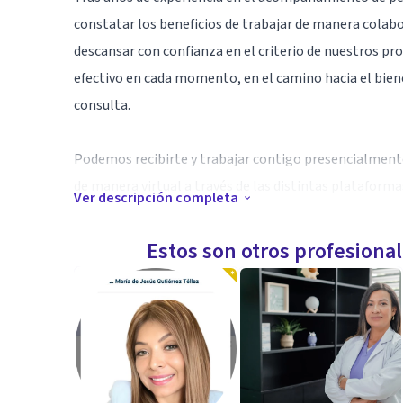
constatar los beneficios de trabajar de manera colab
descansar con confianza en el criterio de nuestros pro
efectivo en cada momento, en el camino hacia el biene
consulta.
Podemos recibirte y trabajar contigo presencialmente
de manera virtual a través de las distintas platafor
Ver descripción completa
Ábrete a nuevas posibilidades y ven a visitarnos. Tu 
Estos son otros profesiona
vital en el que te encuentres, sabemos como acompaña
funcionamiento y manejo de tus relaciones personales
herramientas y opciones que tienes a tu alcance.
Especialidad
Diagnóstico y plano terapéutico personalizado desde