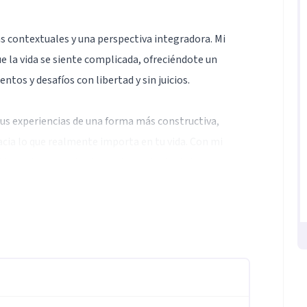
as contextuales y una perspectiva integradora. Mi
 la vida se siente complicada, ofreciéndote un
os y desafíos con libertad y sin juicios.
 tus experiencias de una forma más constructiva,
acia lo que realmente importa en tu vida. Con mi
cas a tus necesidades y a tu contexto único.
el sufrimiento en aprendizaje y los retos en
aliviar tus dificultades, sino ayudarte a descubrir una
tar. Juntos trabajaremos en construir una vida más