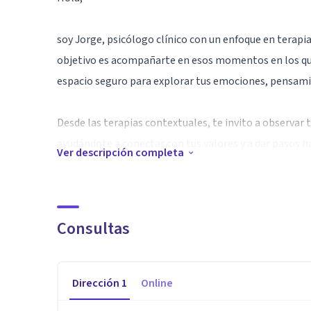
soy Jorge, psicólogo clínico con un enfoque en terapi
objetivo es acompañarte en esos momentos en los que
espacio seguro para explorar tus emociones, pensamient
Desde las terapias contextuales, te invito a observar
ayudándote a conectar con tus valores y a dar pasos h
Ver descripción completa
enfoque integrador, adapto las herramientas terapéuti
Confío en el potencial de cada persona para convertir 
Consultas
oportunidades de crecimiento. Mi propósito no es solo 
versión de ti mismo/a más auténtica y en paz.
Dirección
1
Online
Gracias por dar este importante paso hacia tu bienes
significativa, paso a paso. Estoy aquí para ti.