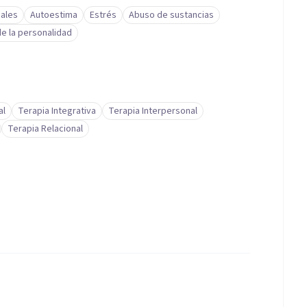
ales
Autoestima
Estrés
Abuso de sustancias
e la personalidad
do, ayudándote a avanzar hacia tu bienestar integral.
er una atención psicológica moderna y centrada en
al
Terapia Integrativa
Terapia Interpersonal
dicación para ver a cada paciente como un ser único.
Terapia Relacional
l poder del cambio cuando se trabaja desde la conexión