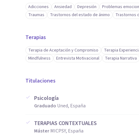
Adicciones
Ansiedad
Depresión
Problemas emocion
Traumas
Trastornos del estado de ánimo
Trastornos d
Mi objetivo es ofrecer un servicio ético y comprometi
Aptitudes
Terapias
Mi visión integradora y mi enfoque me permiten ofrec
Terapia de Aceptación y Compromiso
Terapia Experienci
valores, pero lo que realmente me diferencia es mi de
Mindfulness
Entrevista Motivacional
Terapia Narrativa
Creo en la riqueza de las experiencias humanas y en e
auténtica.
Titulaciones
Psicología
Graduado
Uned, España
TERAPIAS CONTEXTUALES
Máster
MICPSY, España