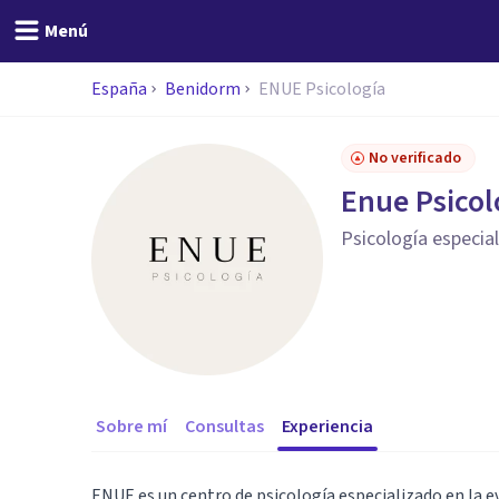
Menú
España
Benidorm
ENUE Psicología
No verificado
Enue Psicol
Psicología especia
Sobre mí
Consultas
Experiencia
ENUE es un centro de psicología especializado en la e