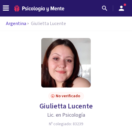
Argentina
Giulietta Lucente
No verificado
Giulietta Lucente
Lic. en Psicología
Nº colegiado:
83239