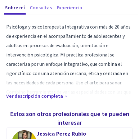
Sobre mí
Consultas
Experiencia
Psicóloga y psicoterapeuta Integrativa con más de 20 años
de experiencia en el acompañamiento de adolescentes y
adultos en procesos de evaluación, orientación e
intervención psicológica. Mi práctica profesional se
caracteriza por un enfoque integrativo, que combina el
rigor clínico con una atención cercana, ética y centrada en
las necesidades de cada persona. Uso el arte para sanar.
Combino herramientas de varias especialidades con las que
Ver descripción completa
cuento, entre ellas el psicodrama, la musicoterapia y las
artes expresivas con enfoque de la terapia familiar
Estos son otros profesionales que te pueden
sistémica. Me he certificado en 4 estándares de
interesar
competencia orientados al diseño e Impartición de cursos
Jessica Perez Rubio
de manera presencial grupal, en línea y en consulta general