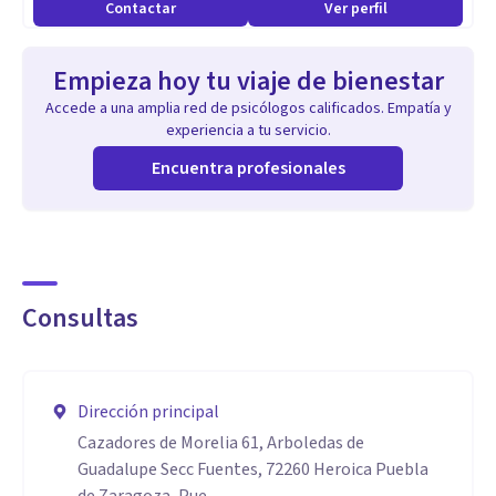
Contactar
Ver perfil
Aptitudes
Escucha activa, empatía y compasión.
Empieza hoy tu viaje de bienestar
Práctica constante de la meditación.
Accede a una amplia red de psicólogos calificados. Empatía y
Trayectoria amplia en artes escénicas
experiencia a tu servicio.
Facilidad y gusto por la escritura y la poesía.
Encuentra profesionales
Consultas
Dirección principal
Cazadores de Morelia 61, Arboledas de
Guadalupe Secc Fuentes, 72260 Heroica Puebla