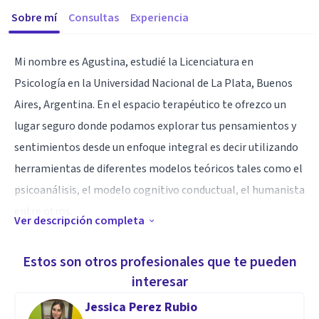
Sobre mí
Consultas
Experiencia
Mi nombre es Agustina, estudié la Licenciatura en
Psicología en la Universidad Nacional de La Plata, Buenos
Aires, Argentina. En el espacio terapéutico te ofrezco un
lugar seguro donde podamos explorar tus pensamientos y
sentimientos desde un enfoque integral es decir utilizando
herramientas de diferentes modelos teóricos tales como el
psicoanálisis, el modelo cognitivo conductual, el humanista
entre otros.
Ver descripción completa
Especialidad
Estos son otros profesionales que te pueden
El psicoanálisis por su parte busca explorar el inconsciente,
interesar
trabaja sobre tu historia y como influye en tu presente. El
Jessica Perez Rubio
modelo cognitivo conductual se enfoca de manera