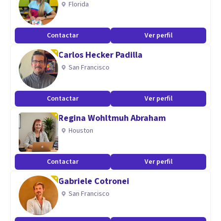
Florida
experiencia clínica y organizacional.
Contactar
Ver perfil
Aptitudes
Carlos Hecker Padilla
Escucha activa y empatía
San Francisco
Evaluación e intervención terapéutica
Aplicación de terapias cognitivo-conductuales
Orientación en neurodesarrollo y TDAH
Contactar
Ver perfil
Manejo de conductas problemáticas
Regina Wohltmuh Abraham
Asesoramiento a familias y cuidadores
Houston
Contactar
Ver perfil
Gabriele Cotronei
San Francisco