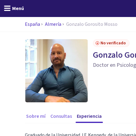
Menú
España
Almería
Gonzalo Gorosito Mosso
No verificado
Gonzalo Go
Doctor en Psicolog
Sobre mí
Consultas
Experiencia
Graduado de la Universidad J.F. Kennedy, de la Univers