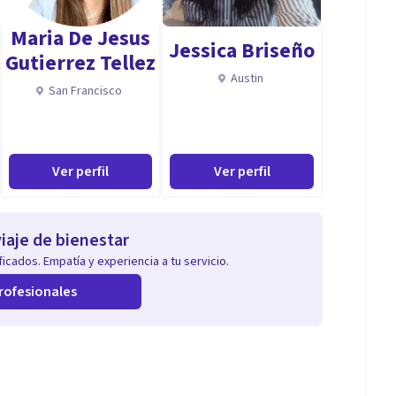
ocesos complejos como modelos trasndiagnósticos
Maria De Jesus
neral los profesionales suelen especializarce en algo
Jessica Briseño
Gutierrez Tellez
Austin
San Francisco
Ver perfil
Ver perfil
iaje de bienestar
icados. Empatía y experiencia a tu servicio.
rofesionales