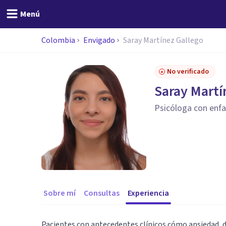
Menú
Colombia
Envigado
Saray Martínez Gallego
No verificado
Saray Martí
Psicóloga con enfas
Sobre mí
Consultas
Experiencia
Pacientes con antecedentes clínicos cómo ansiedad, dep