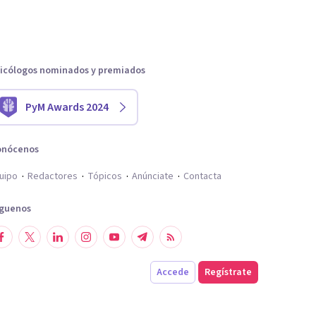
icólogos nominados y premiados
PyM Awards 2024
onócenos
uipo
Redactores
Tópicos
Anúnciate
Contacta
íguenos
Accede
Regístrate