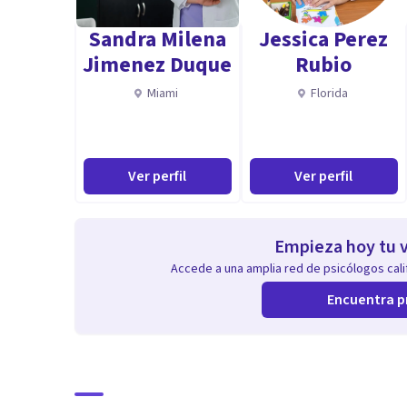
clínica y la experticia necesaria para acompañar pr
Sandra Milena
Jessica Perez
necesarios para enfermedades duales. Ya que por lo ge
Jimenez Duque
Rubio
en particular.
Miami
Florida
Ver perfil
Ver perfil
Empieza hoy tu v
Accede a una amplia red de psicólogos calif
Encuentra p