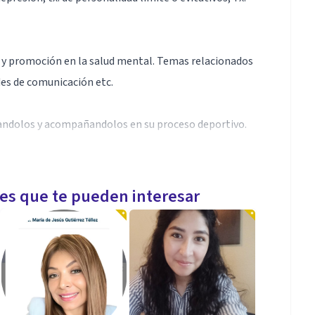
 y promoción en la salud mental. Temas relacionados
des de comunicación etc.
tandolos y acompañandolos en su proceso deportivo.
examinar y diagnosticar aspectos clínicos necesarios
les que te pueden interesar
ajo con deportistas.
as cosas. Tengo un amplio bagaje de conocimiento en