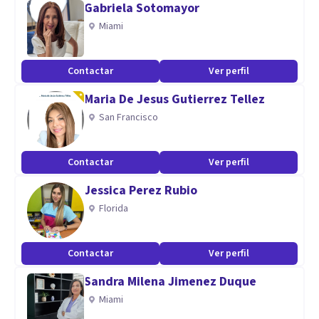
Gabriela Sotomayor
A menudo, las respuestas que buscamos están dentro de
Miami
nosotros mismos, pero es necesario contar con una guía
adecuada para poder descubrirlas.
Contactar
Ver perfil
Maria De Jesus Gutierrez Tellez
San Francisco
Mi labor como psicóloga consiste en acompañarte en ese
camino de autoconocimiento y desarrollo personal,
Contactar
Ver perfil
ofreciéndote las herramientas que necesitas para hacer
Jessica Perez Rubio
frente a los desafíos emocionales que estás
Florida
experimentando.
Contactar
Ver perfil
Sandra Milena Jimenez Duque
Miami