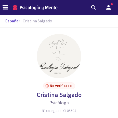
España
Cristina Salgado
No verificado
Cristina Salgado
Psicóloga
Nº colegiado:
CL05504