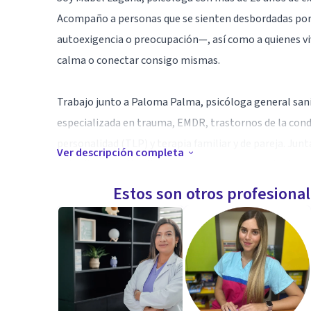
Acompaño a personas que se sienten desbordadas po
autoexigencia o preocupación—, así como a quienes vi
calma o conectar consigo mismas.
Trabajo junto a Paloma Palma, psicóloga general sani
especializada en trauma, EMDR, trastornos de la condu
personalidad (TLP) y terapia familiar y de pareja. 
Ver descripción completa
ante diversas dificultades: ansiedad, experiencias tra
crisis vitales.
Estos son otros profesiona
Nuestro enfoque es cálido, profesional y basado en l
Cognitivo-Conductual, la psicoeducación emocional y la
Si estás buscando un espacio terapéutico respetuoso, s
compromiso. Ofrecemos sesiones online y presencial