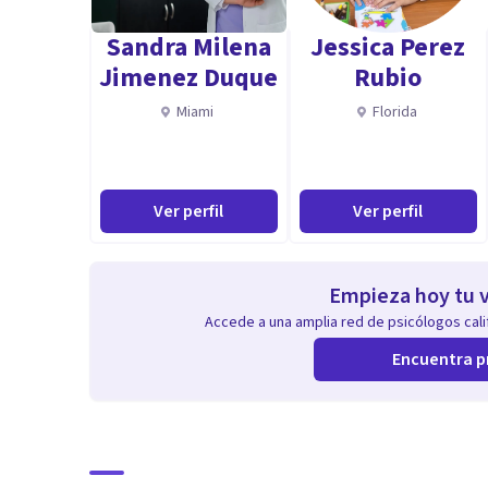
Sandra Milena
Jessica Perez
Especialidad
Jimenez Duque
Rubio
ansiedad
Miami
Florida
depresión
trauma EMDR
TOC
Ver perfil
Ver perfil
Trastorno de conducta alimentaria
autoestima
inestabilidad emocional
Empieza hoy tu v
gestión de crisis vitales
Accede a una amplia red de psicólogos calif
duelo
Encuentra p
fobias
Trastorno límite de personalidad
Aptitudes