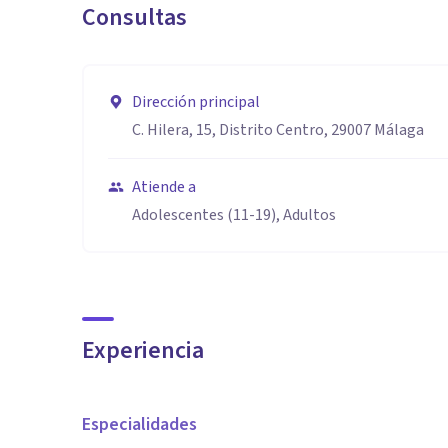
Consultas
experta en mindfulness
formada en terapia transpersonal
experta en trauma y emdr
Dirección principal
experta en eneagrama
C. Hilera, 15, Distrito Centro, 29007 Málaga
Atiende a
Adolescentes (11-19), Adultos
Experiencia
Especialidades