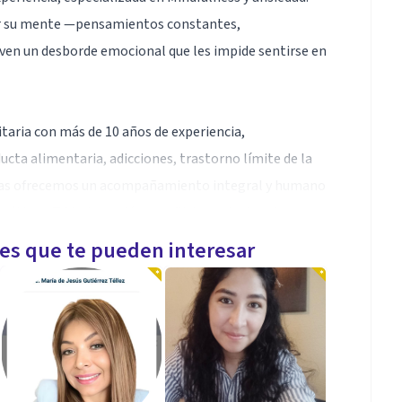
r su mente —pensamientos constantes,
ven un desborde emocional que les impide sentirse en
taria con más de 10 años de experiencia,
cta alimentaria, adicciones, trastorno límite de la
Juntas ofrecemos un acompañamiento integral y humano
umáticas, TCA, depresión, conflictos relacionales o
les que te pueden interesar
a evidencia. Integramos herramientas como la Terapia
 práctica de Mindfulness aplicada a la vida diaria.
in juicios y adaptado a ti, puedes escribirnos sin
es en Málaga.