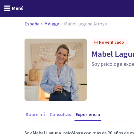
Menú
España
Málaga
Mabel Laguna Arroyo
No verificado
Mabel Lagu
Soy psicóloga expe
Sobre mí
Consultas
Experiencia
Soy Mabel Laguna, psicóloga con más de 20 años de exp