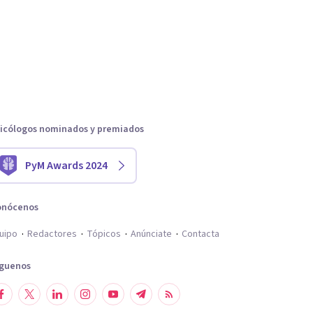
icólogos nominados y premiados
PyM Awards 2024
onócenos
uipo
Redactores
Tópicos
Anúnciate
Contacta
íguenos