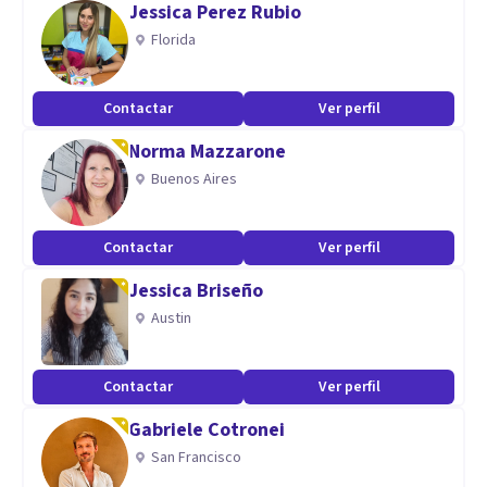
Jessica Perez Rubio
les proporciono un espacio seguro para explorar y superar
Florida
sus desafíos emocionales.
Contactar
Ver perfil
Si necesitas ayuda para superar la ansiedad, la depresión o
Norma Mazzarone
el duelo, por favor no dudes en contactarme. Estoy aquí
Buenos Aires
para ayudarte.
Contactar
Ver perfil
Jessica Briseño
Austin
Contactar
Ver perfil
Gabriele Cotronei
San Francisco