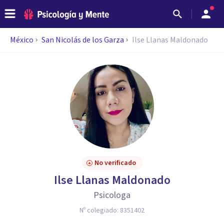
México
San Nicolás de los Garza
Ilse Llanas Maldonado
No verificado
Ilse Llanas Maldonado
Psicologa
Nº colegiado:
8351402