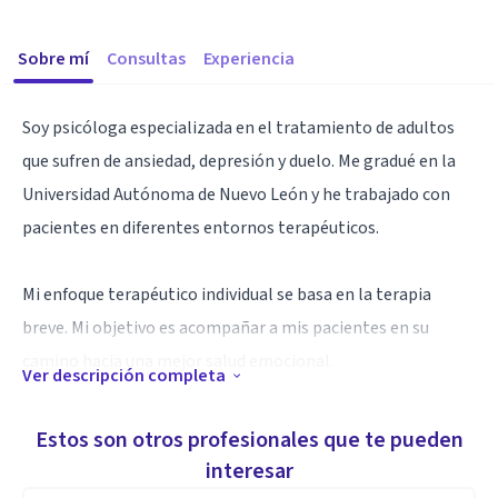
Sobre mí
Consultas
Experiencia
Soy psicóloga especializada en el tratamiento de adultos
que sufren de ansiedad, depresión y duelo. Me gradué en la
Universidad Autónoma de Nuevo León y he trabajado con
pacientes en diferentes entornos terapéuticos.
Mi enfoque terapéutico individual se basa en la terapia
breve. Mi objetivo es acompañar a mis pacientes en su
camino hacia una mejor salud emocional.
Ver descripción completa
Soy una terapeuta empática y compasiva que valora la
Estos son otros profesionales que te pueden
confianza y la comprensión en la relación terapéutica. Me
interesar
adapto a las necesidades y posibilidades de mis pacientes, y