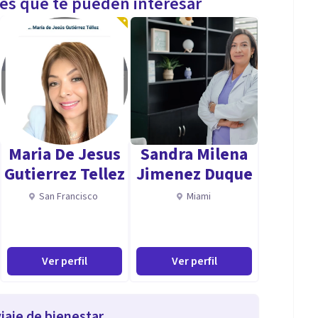
les que te pueden interesar
Maria De Jesus
Sandra Milena
Gutierrez Tellez
Jimenez Duque
San Francisco
Miami
Ver perfil
Ver perfil
iaje de bienestar