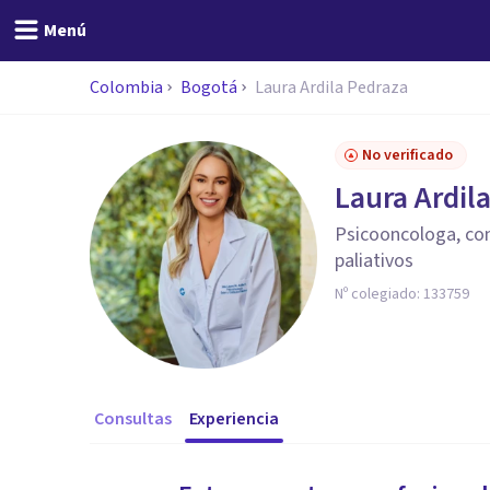
Menú
Colombia
Bogotá
Laura Ardila Pedraza
No verificado
Laura Ardil
Psicooncologa, con
paliativos
Nº colegiado:
133759
Consultas
Experiencia