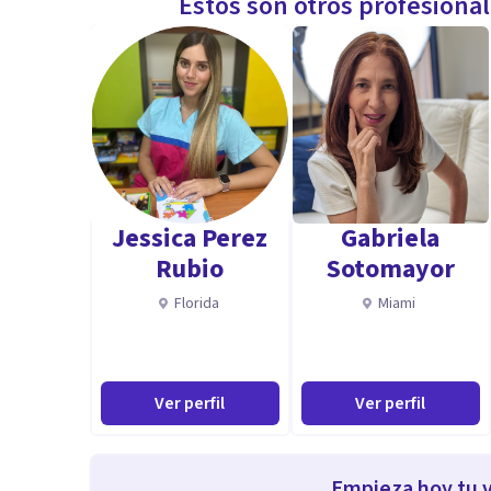
Estos son otros profesiona
Jessica Perez
Gabriela
Rubio
Sotomayor
Florida
Miami
Ver perfil
Ver perfil
Empieza hoy tu v