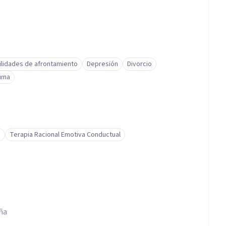
ilidades de afrontamiento
Depresión
Divorcio
auma
a
Terapia Racional Emotiva Conductual
ña