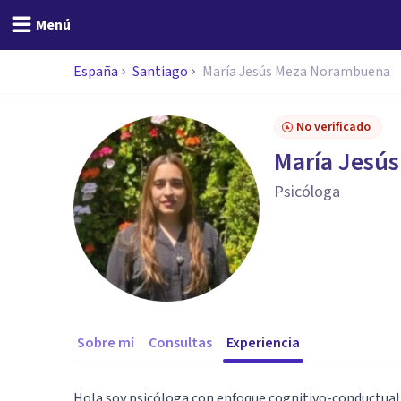
Menú
España
Santiago
María Jesús Meza Norambuena
No verificado
María Jesú
Psicóloga
Sobre mí
Consultas
Experiencia
Hola soy psicóloga con enfoque cognitivo-conductual 