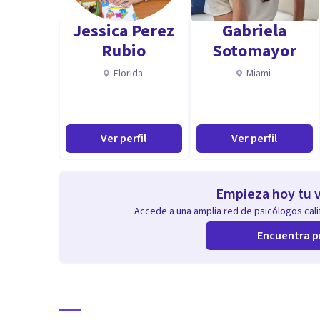
permite acompañar procesos de adaptación y fortalec
Jessica Perez
Gabriela
Rubio
Sotomayor
Florida
Miami
Ver perfil
Ver perfil
Empieza hoy tu v
Accede a una amplia red de psicólogos calif
Encuentra p