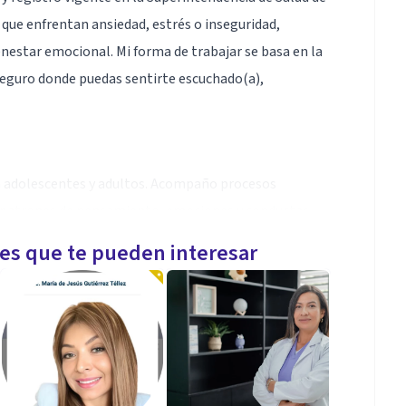
que enfrentan ansiedad, estrés o inseguridad,
nestar emocional. Mi forma de trabajar se basa en la
 seguro donde puedas sentirte escuchado(a),
n adolescentes y adultos. Acompaño procesos
 patrones de pensamiento, emociones y conductas
ue me permite integrar herramientas que fortalecen la
les que te pueden interesar
 mirada es integrativa, considerando siempre las
r una atención cercana, respetuosa y efectiva.
ara leer el contexto emocional de cada persona y la
ofesional y sin juicios. Como tutora de resiliencia me