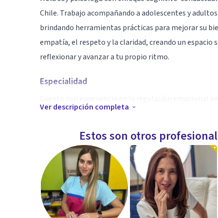
Chile. Trabajo acompañando a adolescentes y adultos 
brindando herramientas prácticas para mejorar su bie
empatía, el respeto y la claridad, creando un espacio
reflexionar y avanzar a tu propio ritmo.
Especialidad
Cuento con experiencia en la regulación emocional e
Ver descripción completa
terapéuticos orientados a comprender y transformar
que generan malestar. Soy tutora de resiliencia, lo q
Estos son otros profesiona
capacidad de adaptación ante situaciones difíciles. Mi
necesidades y el contexto de cada persona para ofrece
Aptitudes
Me caracterizo por una escucha activa, sensibilidad p
capacidad de generar un espacio terapéutico cálido, pr