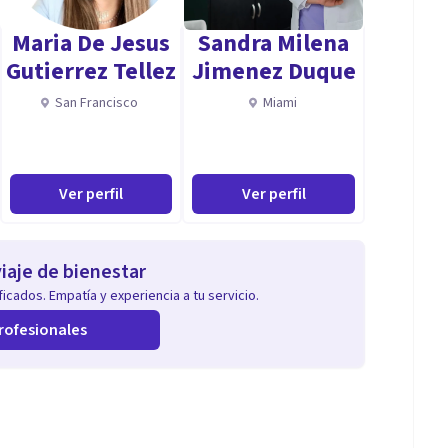
imiento personal frente a situaciones complejas.
Maria De Jesus
Sandra Milena
Gutierrez Tellez
Jimenez Duque
San Francisco
Miami
Ver perfil
Ver perfil
iaje de bienestar
icados. Empatía y experiencia a tu servicio.
rofesionales