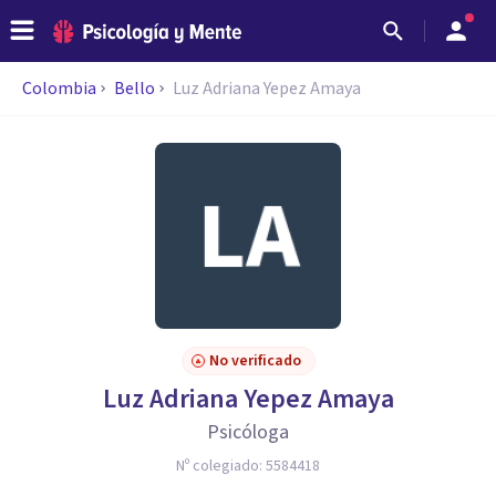
Colombia
Bello
Luz Adriana Yepez Amaya
No verificado
Luz Adriana Yepez Amaya
Psicóloga
Nº colegiado:
5584418