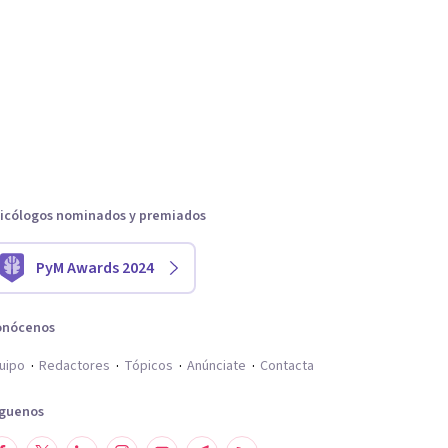
icólogos nominados y premiados
PyM Awards 2024
onócenos
uipo
Redactores
Tópicos
Anúnciate
Contacta
íguenos