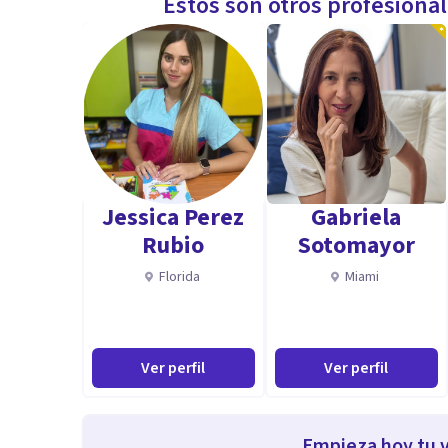
Estos son otros profesiona
Jessica Perez
Gabriela
Rubio
Sotomayor
Florida
Miami
Ver perfil
Ver perfil
Empieza hoy tu v