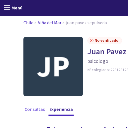
Menú
Chile
Viña del Mar
juan pavez sepulveda
No verificado
Juan Pavez
psicologo
Nº colegiado:
22312312
Consultas
Experiencia