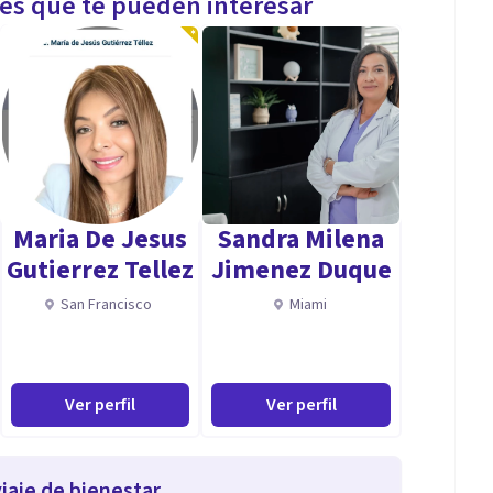
les que te pueden interesar
Maria De Jesus
Sandra Milena
Gutierrez Tellez
Jimenez Duque
San Francisco
Miami
Ver perfil
Ver perfil
iaje de bienestar