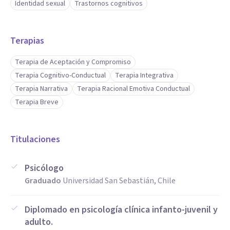
Identidad sexual
Trastornos cognitivos
favoreciendo intervenciones integrales en salud mental.
- Planificación y ejecución de talleres psicoeducativos,
Terapias
orientados a niños, adolescentes, familias o educadores.
- Flexibilidad y aprendizaje continuo, con disposición a
Terapia de Aceptación y Compromiso
incorporar nuevos enfoques terapéuticos y evidencia
Terapia Cognitivo-Conductual
Terapia Integrativa
Terapia Narrativa
Terapia Racional Emotiva Conductual
científica.
Terapia Breve
- Gestión emocional y autorregulación, claves para el
ejercicio profesional en contextos complejos.
Titulaciones
Psicólogo
Graduado
Universidad San Sebastián, Chile
Diplomado en psicología clínica infanto-juvenil y
adulto.