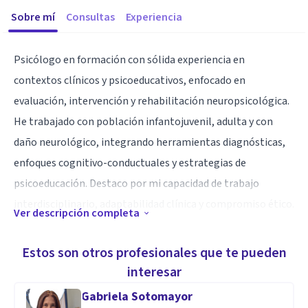
Sobre mí
Consultas
Experiencia
Psicólogo en formación con sólida experiencia en
contextos clínicos y psicoeducativos, enfocado en
evaluación, intervención y rehabilitación neuropsicológica.
He trabajado con población infantojuvenil, adulta y con
daño neurológico, integrando herramientas diagnósticas,
enfoques cognitivo-conductuales y estrategias de
psicoeducación. Destaco por mi capacidad de trabajo
interdisciplinario, adaptabilidad clínica y compromiso ético.
Ver descripción completa
A lo largo de mi práctica profesional, he aprendido la
Estos son otros profesionales que te pueden
importancia de una escucha activa y empática, el valor del
interesar
trabajo en equipo y la necesidad de intervenciones
Gabriela Sotomayor
contextualizadas. Estas experiencias reforzaron mi