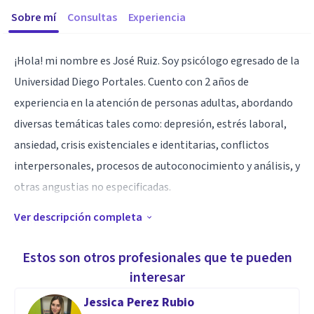
Sobre mí
Consultas
Experiencia
¡Hola! mi nombre es José Ruiz. Soy psicólogo egresado de la
Universidad Diego Portales. Cuento con 2 años de
experiencia en la atención de personas adultas, abordando
diversas temáticas tales como: depresión, estrés laboral,
ansiedad, crisis existenciales e identitarias, conflictos
interpersonales, procesos de autoconocimiento y análisis, y
otras angustias no especificadas.
Ver descripción completa
Especialidad
Considero que nadie está realmente especializado en algo
Estos son otros profesionales que te pueden
cuando se trata de atender el malestar de un otro. Solo la
interesar
práctica clínica nos puede orientar un poco sobre lo que se
Jessica Perez Rubio
nos da mejor como psicólogos, y aún así eso se evalúa caso