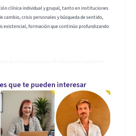
ón clínica individual y grupal, tanto en instituciones
 cambio, crisis personales y búsqueda de sentido,
is existencial, formación que continúo profundizando
ques de pánico y procesos de adicciones, trabajando
a logoterapia y el análisis existencial, enfocándome
eriencia y desarrollar recursos propios para transitar
les que te pueden interesar
péutico sólido y confiable.
dultos y adolescentes.
en la búsqueda de sentido.