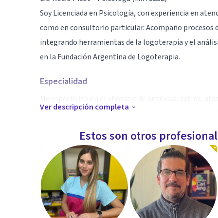
Soy Licenciada en Psicología, con experiencia en atenci
como en consultorio particular. Acompaño procesos de
integrando herramientas de la logoterapia y el anális
en la Fundación Argentina de Logoterapia.
Especialidad
Me especializo en el abordaje de ansiedad, estrés, ata
Ver descripción completa
con adolescentes y adultos. Integro herramientas de l
en ayudar a cada persona a encontrar sentido en su exp
Estos son otros profesiona
sus desafíos emocionales.
Aptitudes
Escucha activa y empatía – Creación de un vínculo tera
Intervención clínica individual y grupal – Atención a a
Logoterapia y análisis existencial – Acompañamiento 