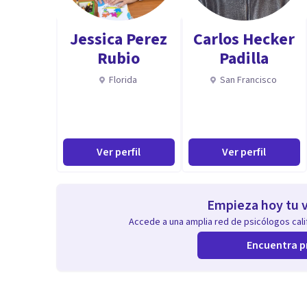
Trabajo interdisciplinario – Articulación con equipos d
Manejo de crisis y contención emocional – Estrategias 
Jessica Perez
Carlos Hecker
Rubio
Padilla
Planificación de talleres y psicoeducación – Prevenci
Gestión de consultorio particular – Organización, se
Florida
San Francisco
Compromiso y ética profesional – Responsabilidad y d
Ver perfil
Ver perfil
Empieza hoy tu v
Accede a una amplia red de psicólogos calif
Encuentra p