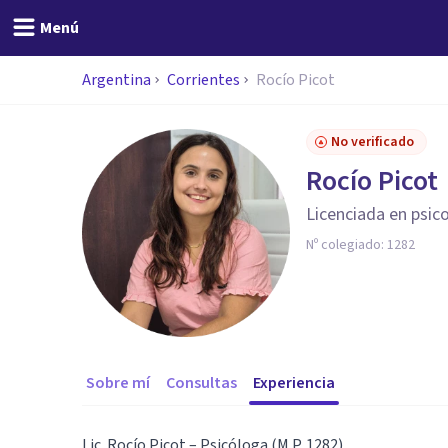
Menú
Argentina
Corrientes
Rocío Picot
No verificado
Rocío Picot
Licenciada en psic
Nº colegiado:
1282
Sobre mí
Consultas
Experiencia
Lic. Rocío Picot – Psicóloga (M.P. 1282)