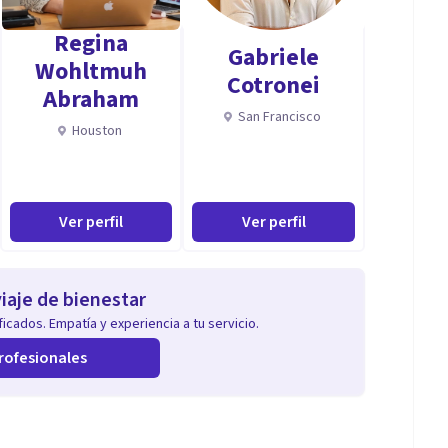
e salud.
Regina
frente a ansiedad, estrés y angustia.
Gabriele
Wohltmuh
Cotronei
ón y promoción de la salud mental.
Abraham
guimiento y administración.
San Francisco
Houston
edicación en cada proceso.
Ver perfil
Ver perfil
iaje de bienestar
icados. Empatía y experiencia a tu servicio.
rofesionales